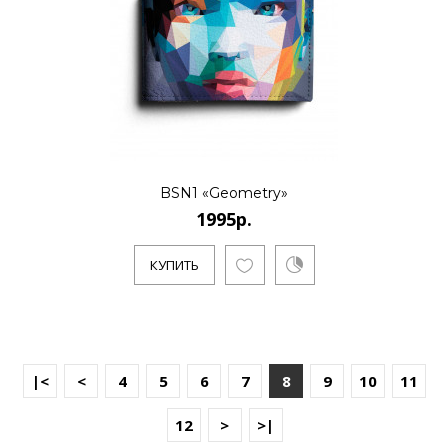
BSN1 «Geometry»
1995р.
КУПИТЬ
|<
<
4
5
6
7
8
9
10
11
12
>
>|