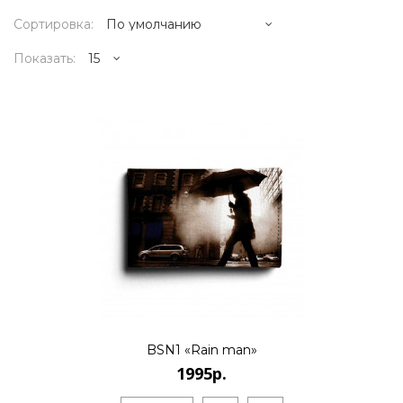
Сортировка:
Показать:
1995р.
..
КУПИТЬ
1995р.
BSN1 «Rain man»
1995р.
..