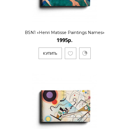
..
КУПИТЬ
BSN1 «Henri Matisse Paintings Names»
1995р.
КУПИТЬ
1995р.
..
КУПИТЬ
1995р.