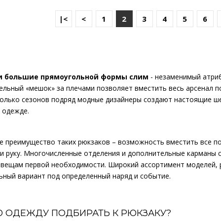
|<
<
1
2
3
4
5
6
18995р.
и большие прямоугольной формы слим
- незаменимый атриб
льный «мешок» за плечами позволяет вместить весь арсенал п
..
колько сезонов подряд модные дизайнеры создают настоящие ш
 одежде.
КУПИТЬ
е преимущество таких рюкзаков – возможность вместить все по
ли руку. Многочисленные отделения и дополнительные карманы 
к вещам первой необходимости. Широкий ассортимент моделей, 
ьный вариант под определенный наряд и событие.
18995р.
Ю ОДЕЖДУ ПОДБИРАТЬ К РЮКЗАКУ?