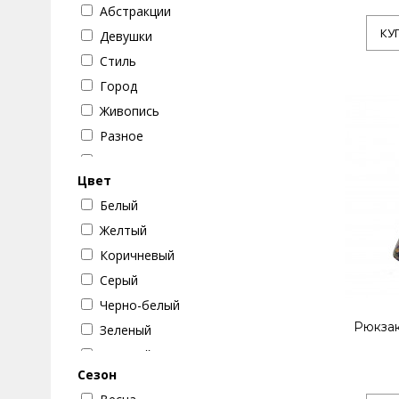
Абстракции
КУ
Девушки
Стиль
Город
Живопись
Разное
Настроение
Цвет
Цветок
Белый
Путешествие
Желтый
Бабочки
Коричневый
Животные
Серый
Кошки
Черно-белый
Машины
Рюкзак
Зеленый
Текстуры
Красный
Музыка
Сезон
Голубой
Собаки