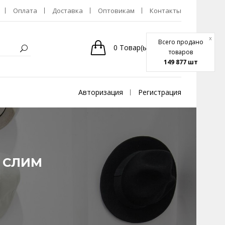
Оплата
Доставка
Оптовикам
Контакты
x
Всего продано
0
Товар(ы)
-
0р.
товаров
149 877 шт
Авторизация
Регистрация
 СЛИМ