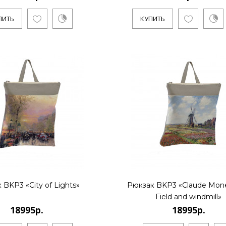
ПИТЬ
КУПИТЬ
18995р.
..
КУПИТЬ
 BKP3 «City of Lights»
Рюкзак BKP3 «Claude Mone
18995р.
Field and windmill»
18995р.
18995р.