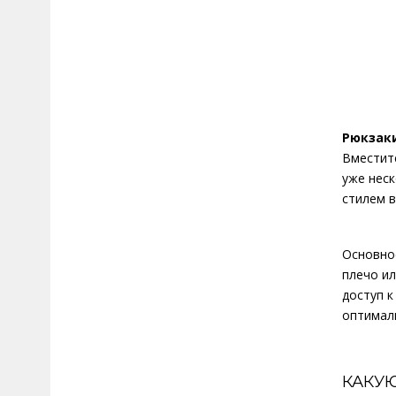
Рюкзак
Вместите
уже нес
стилем в
Основно
плечо и
доступ 
оптимал
КАКУ