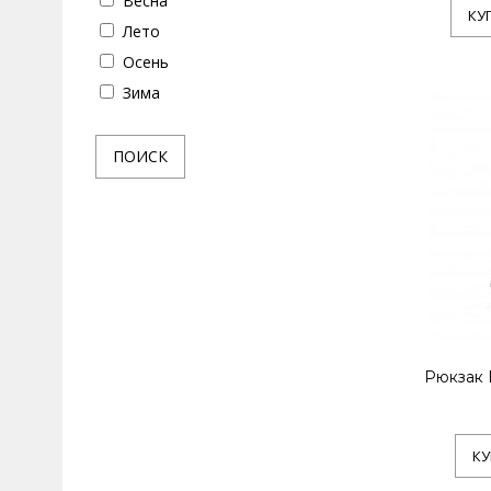
Весна
Синий
КУ
Лето
Розовый
Осень
Оранжевый
Зима
Фиолетовый
Бежевый
ПОИСК
Бордовый
Яркий
Нейтральный
Рюкзак 
КУ