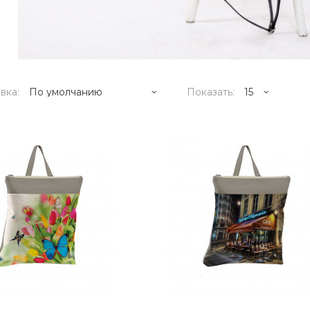
вка:
Показать:
18995р.
..
КУПИТЬ