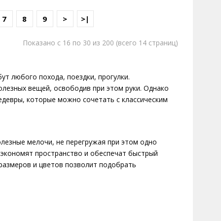
7
8
9
>
>|
Показано с 16 по 30 из 200 (всего 14 страниц)
ут любого похода, поездки, прогулки.
олезных вещей, освободив при этом руки. Однако
едевры, которые можно сочетать с классическим
лезные мелочи, не перегружая при этом одно
сэкономят пространство и обеспечат быстрый
размеров и цветов позволит подобрать