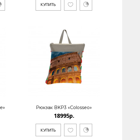
КУПИТЬ
le»
Рюкзак BKP3 «Colosseo»
18995р.
КУПИТЬ