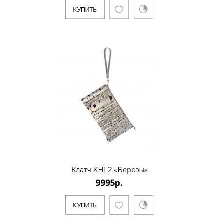
КУПИТЬ
Санкт-Петербургский художник и
бизнесмен Алексей Сергиенко работает
в направлении поп-арт и полит-ар..
КУПИТЬ
9995р.
..
Клатч KHL2 «Березы»
9995р.
КУПИТЬ
КУПИТЬ