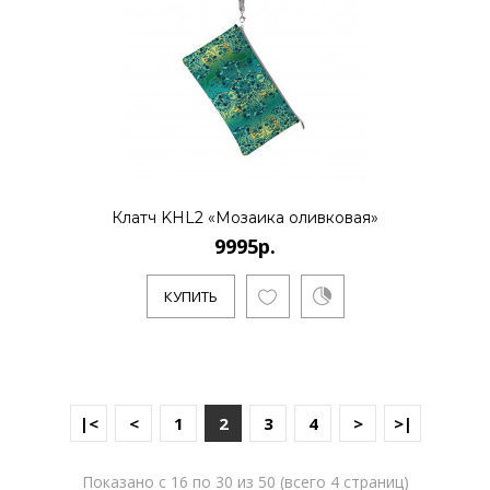
Клатч KHL2 «Мозаика оливковая»
9995р.
КУПИТЬ
|<
<
1
2
3
4
>
>|
Показано с 16 по 30 из 50 (всего 4 страниц)