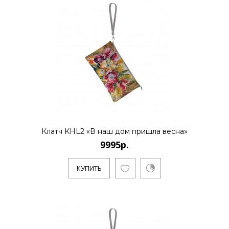
9995р.
Evgeniya Naumova - молодой российский
бренд дизайна тканей и аксессуаров.
Основноенаправление - созд..
Клатч KHL2 «В наш дом пришла весна»
КУПИТЬ
9995р.
КУПИТЬ
9995р.
Evgeniya Naumova - молодой российский
бренд дизайна тканей и аксессуаров.