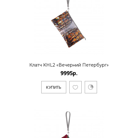
Основноенаправление - созд..
КУПИТЬ
9995р.
Клатч KHL2 «Вечерний Петербург»
9995р.
Художник Дмитрий Кустанович, живет и
работает в Санкт-Петербурге. Является
КУПИТЬ
основателем нового стиля..
КУПИТЬ