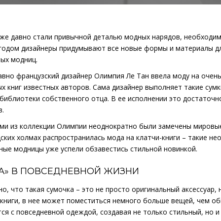
уже давно стали привычной деталью модных нарядов, необходим
годом дизайнеры придумывают все новые формы и материалы для
ых модниц.
авно французский дизайнер Олимпия Ле Тан ввела моду на очень
х книг известных авторов. Сама дизайнер выполняет такие сумк
 библиотеки собственного отца. В ее исполнении это достаточн
в.
ми из коллекции Олимпии неоднократно были замечены мировые
ских холмах распространилась мода на клатчи-книги – такие не
ные модницы уже успели обзавестись стильной новинкой.
ГА» В ПОВСЕДНЕВНОЙ ЖИЗНИ
о, что такая сумочка – это не просто оригинальный аксессуар, 
книги, в нее может поместиться немного больше вещей, чем об
ся с повседневной одеждой, создавая не только стильный, но и