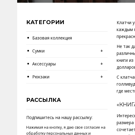
КАТЕГОРИИ
Клатчи 
каждым 
прекрасн
Базовая коллекция
Не так д
Сумки
+
различны
книги из
Аксессуары
+
долларо
Рюкзаки
+
С клатча
голливуд
где мест
РАССЫЛКА
«КНИ
Интересн
Подпишитесь на нашу рассылку:
размера 
Нажимая на кнопку, я даю свое
согласие на
сочетает
обработку персональных данных
и