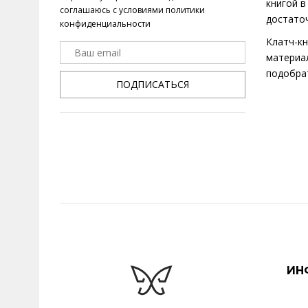
книгой в
соглашаюсь с условиями
политики
достаточ
конфиденциальности
Клатч-кн
материа
подобрат
ПОДПИСАТЬСЯ
ИН