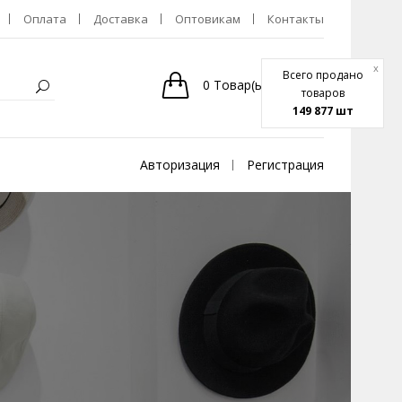
Оплата
Доставка
Оптовикам
Контакты
x
Всего продано
0
Товар(ы)
-
0р.
товаров
149 877 шт
Авторизация
Регистрация