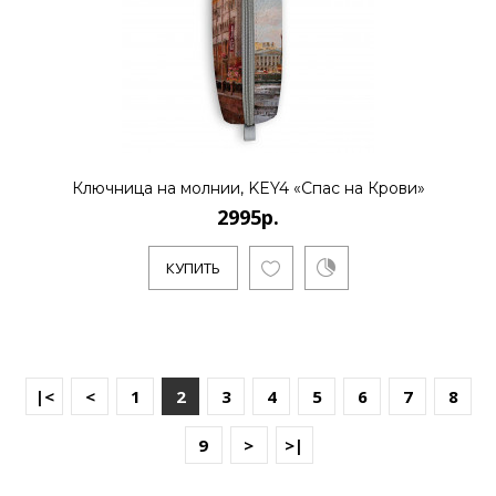
Ключница на молнии, KEY4 «Спас на Крови»
2995р.
КУПИТЬ
|<
<
1
2
3
4
5
6
7
8
9
>
>|