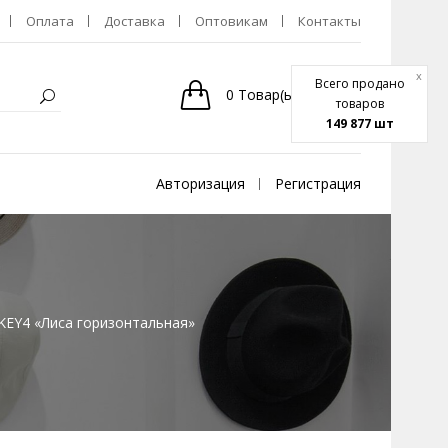
Оплата
Доставка
Оптовикам
Контакты
x
Всего продано
0
Товар(ы)
-
0р.
товаров
149 877 шт
Авторизация
Регистрация
KEY4 «Лиса горизонтальная»