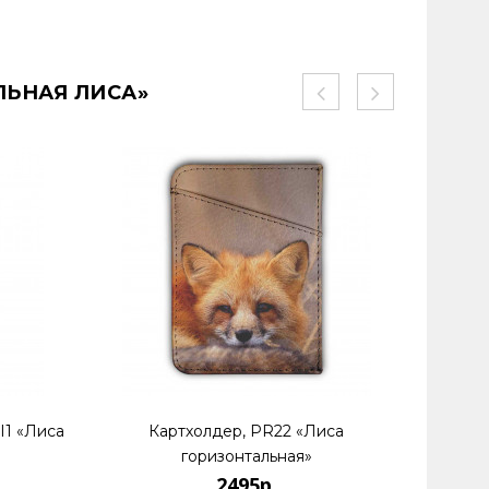
ЛЬНАЯ ЛИСА»
I1 «Лиса
Картхолдер, PR22 «Лиса
горизонтальная»
2495р.