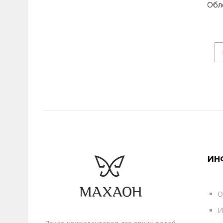
Обл
ИН
О
И