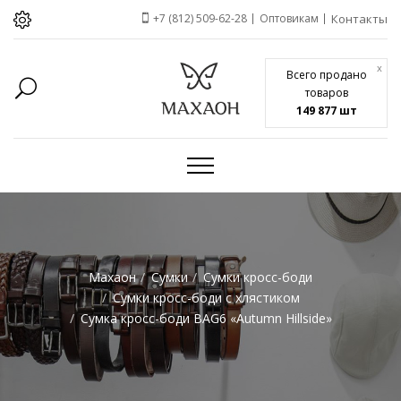
+7 (812) 509-62-28
Оптовикам
Контакты
x
Всего продано
товаров
149 877 шт
Махаон
Сумки
Сумки кросс-боди
Сумки кросс-боди с хлястиком
Сумка кросс-боди BAG6 «Autumn Hillside»