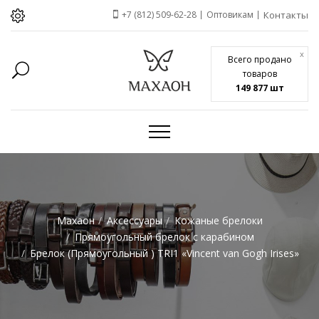
+7 (812) 509-62-28
Оптовикам
Контакты
x
Всего продано
товаров
149 877 шт
Махаон
Аксессуары
Кожаные брелоки
Прямоугольный брелок с карабином
Брелок (Прямоугольный ) TRI1 «Vincent van Gogh Irises»