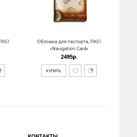
PAS1
Обложка для паспорта, PAS1
Обл
«Navigation Card»
2495р.
КУПИТЬ
КОНТАКТЫ