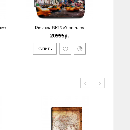
ню»
Рюкзак BK16 «7 авеню»
Рюк
20995р.
КУПИТЬ
КУ