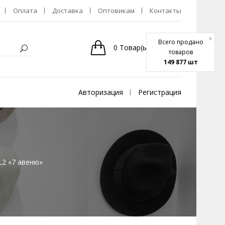
Оплата
Доставка
Оптовикам
Контакты
x
Всего продано
0
Товар(ы)
-
0р.
товаров
149 877 шт
Авторизация
Регистрация
L2 «7 авеню»