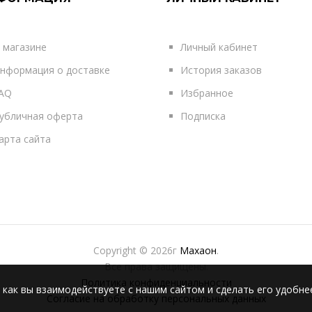
 магазине
Личный кабинет
нформация о доставке
История заказов
AQ
Избранное
убличная оферта
Подписка
арта сайта
Copyright © 2026г
Махаон
.
Все права защищены.
Политика конфиденциальности
 как вы взаимодействуете с нашим сайтом и сделать его удобне
Согласие на обработку персональных данных