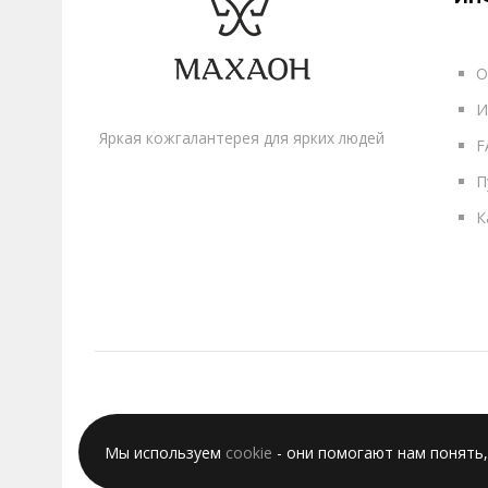
О
И
Яркая кожгалантерея для ярких людей
F
П
К
Мы используем
cookie
- они помогают нам понять,