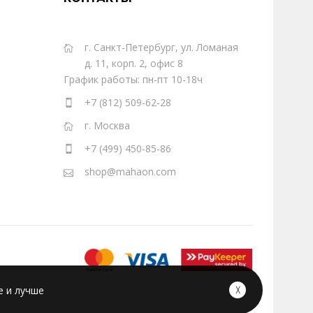
г. Санкт-Петербург, ул. Ломаная
д. 11, корп. 2, офис 8
График работы: пн-пт 10-18ч
+7 (812) 509-62-28
г. Москва
+7 (499) 450-85-86
shop@mahaon.com
е и лучше
╳