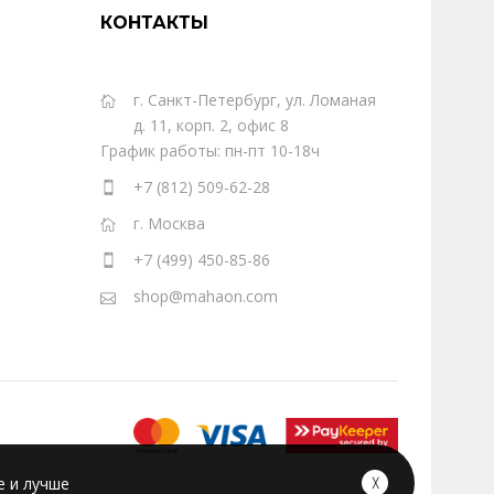
КОНТАКТЫ
г. Санкт-Петербург, ул. Ломаная
д. 11, корп. 2, офис 8
График работы: пн-пт 10-18ч
+7 (812) 509-62-28
г. Москва
+7 (499) 450-85-86
shop@mahaon.com
е и лучше
╳