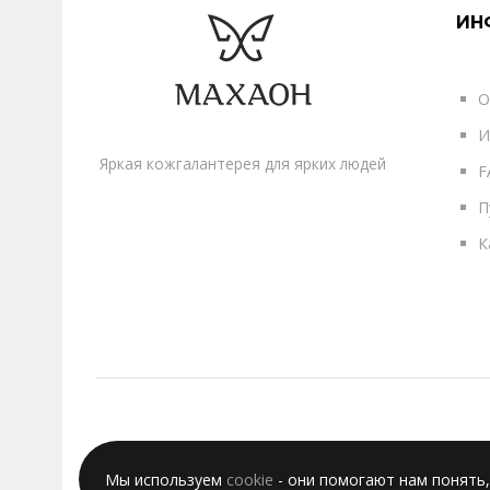
ИН
О
И
Яркая кожгалантерея для ярких людей
F
П
К
Мы используем
cookie
- они помогают нам понять,