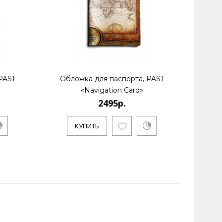
PAS1
Обложка для паспорта, PAS1
Обл
«Navigation Card»
2495р.
КУПИТЬ