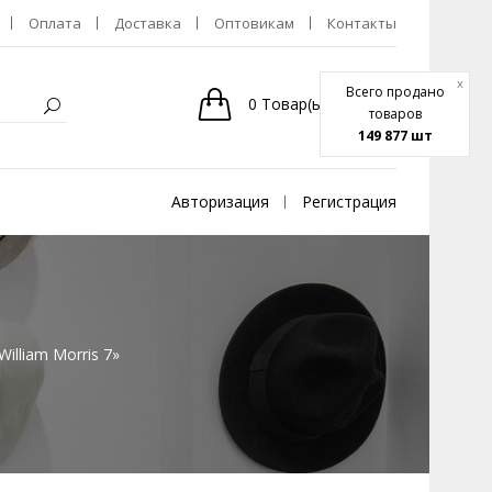
Оплата
Доставка
Оптовикам
Контакты
x
Всего продано
0
Товар(ы)
-
0р.
товаров
149 877 шт
Авторизация
Регистрация
illiam Morris 7»