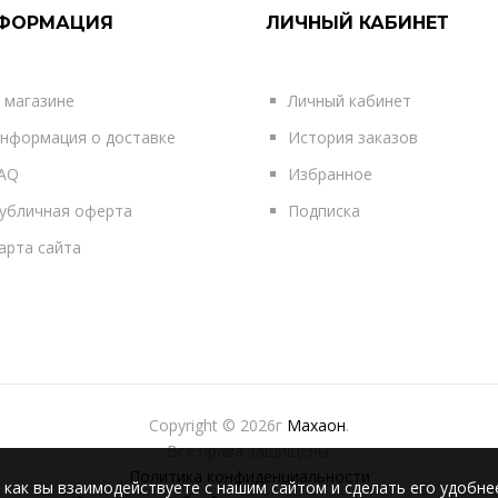
ФОРМАЦИЯ
ЛИЧНЫЙ КАБИНЕТ
 магазине
Личный кабинет
нформация о доставке
История заказов
AQ
Избранное
убличная оферта
Подписка
арта сайта
Copyright © 2026г
Махаон
.
Все права защищены.
Политика конфиденциальности
 как вы взаимодействуете с нашим сайтом и сделать его удобне