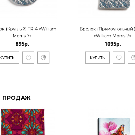
к (Круглый) TRI4 «William
Брелок (Прямоугольный )
Morris 7»
«William Morris 7»
895р.
1095р.
КУПИТЬ
КУПИТЬ
 ПРОДАЖ