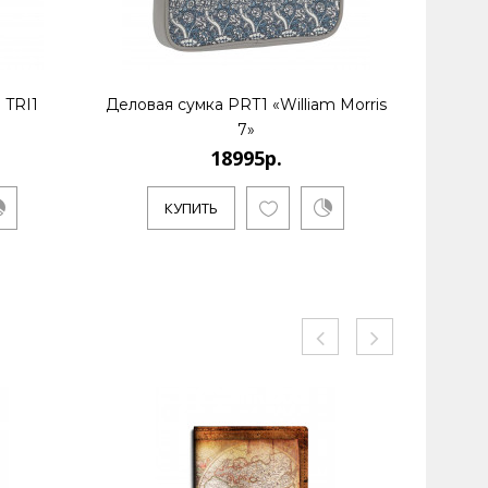
 TRI1
Деловая сумка PRT1 «William Morris
Картхол
7»
18995р.
КУПИТЬ