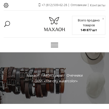
+7 (812) 509-62-28
Оптовикам
Контакты
x
Всего продано
товаров
149 877 шт
Махаон
Аксессуары
Очечники
GLS1 «The city watercolor»