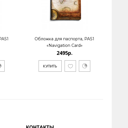
PAS1
Обложка для паспорта, PAS1
Обл
«Navigation Card»
2495р.
КУПИТЬ
КОНТАКТЫ