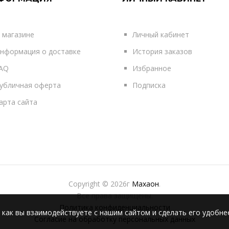
 магазине
Личный кабинет
нформация о доставке
История заказов
AQ
Избранное
убличная оферта
Подписка
арта сайта
Copyright © 2026г
Махаон
.
Все права защищены.
Политика конфиденциальности
 как вы взаимодействуете с нашим сайтом и сделать его удобне
Согласие на обработку персональных данных