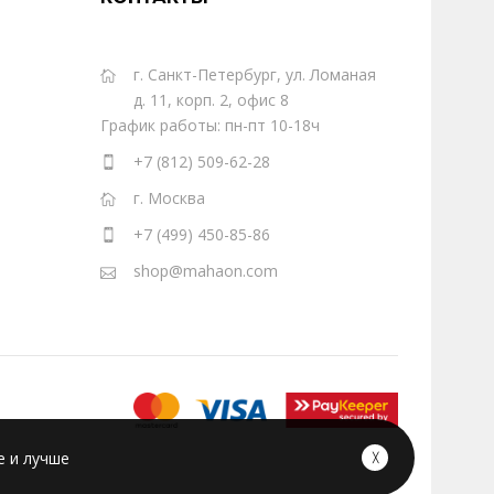
г. Санкт-Петербург, ул. Ломаная
д. 11, корп. 2, офис 8
График работы: пн-пт 10-18ч
+7 (812) 509-62-28
г. Москва
+7 (499) 450-85-86
shop@mahaon.com
е и лучше
╳