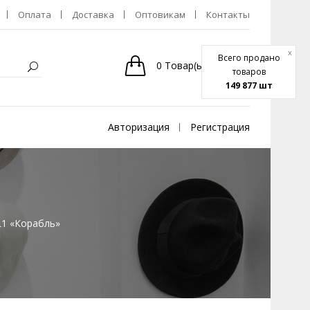
Оплата
Доставка
Оптовикам
Контакты
x
Всего продано
0
Товар(ы)
-
0р.
товаров
149 877 шт
Авторизация
Регистрация
L1 «Корабль»