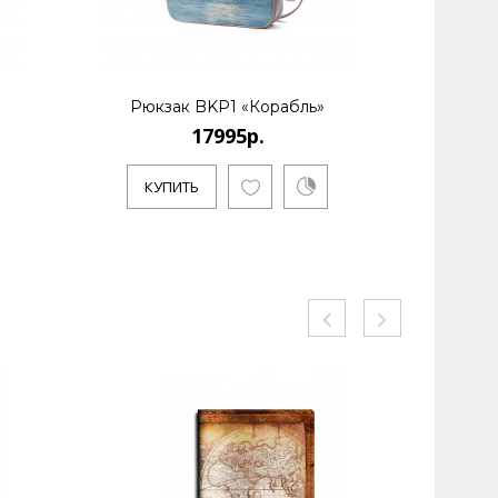
Рюкзак BKP1 «Корабль»
Рюк
17995р.
КУПИТЬ
КУ