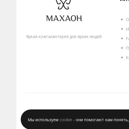
О
И
Яркая кожгалантерея для ярких людей
F
П
К
Мы используем
cookie
- они помогают нам понять,