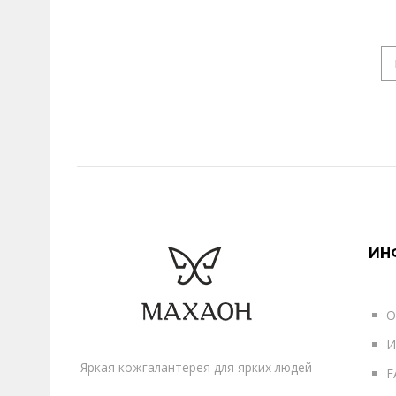
ИН
О
И
Яркая кожгалантерея для ярких людей
F