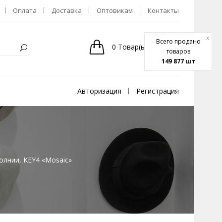
Оплата
Доставка
Оптовикам
Контакты
x
Всего продано
0
Товар(ы)
-
0р.
товаров
149 877 шт
Авторизация
Регистрация
олнии, KEY4 «Mosaic»