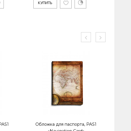
КУПИТЬ
КУ
PAS1
Обложка для паспорта, PAS1
Обл