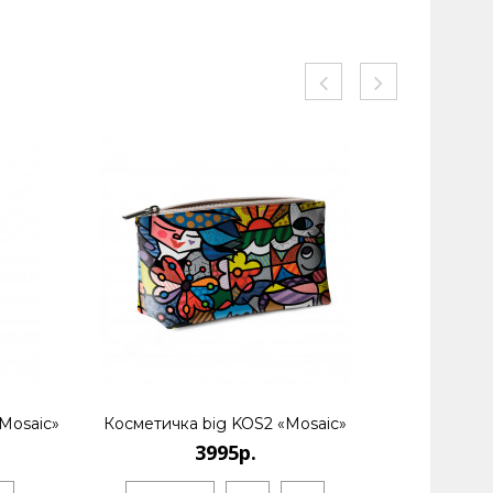
Mosaic»
Косметичка big KOS2 «Mosaic»
Рю
3995р.