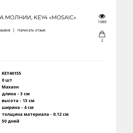
 МОЛНИИ, KEY4 «MOSAIC»
1689
тзывов
|
Написать отзыв
2
KEY40155
0 шт
Махаон
длина - 3 см
высота - 13 см
ширина - 4 см
толщина материала - 0.12 см
50 дней