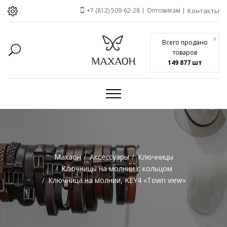
+7 (812) 509-62-28
Оптовикам
Контакты
x
Всего продано
товаров
149 877 шт
Махаон
Аксессуары
Ключницы
Ключницы на молнии c кольцом
Ключница на молнии, KEY4 «Town view»