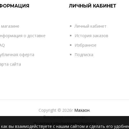
ФОРМАЦИЯ
ЛИЧНЫЙ КАБИНЕТ
 магазине
Личный кабинет
нформация о доставке
История заказов
AQ
Избранное
убличная оферта
Подписка
арта сайта
Copyright © 2026г
Махаон
.
Все права защищены.
Политика конфиденциальности
 как вы взаимодействуете с нашим сайтом и сделать его удобне