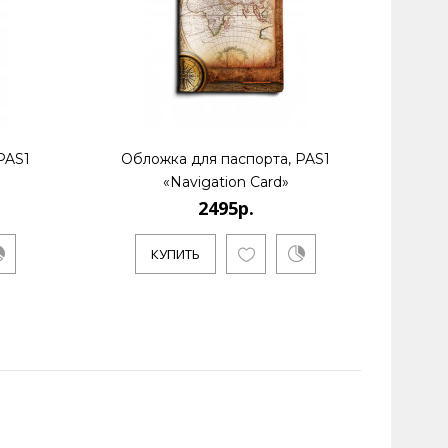
PAS1
Обложка для паспорта, PAS1
Обл
«Navigation Card»
2495р.
КУПИТЬ