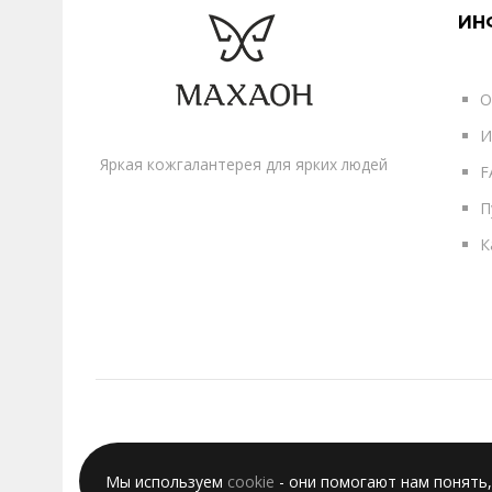
ИН
О
И
Яркая кожгалантерея для ярких людей
F
П
К
Мы используем
cookie
- они помогают нам понять,