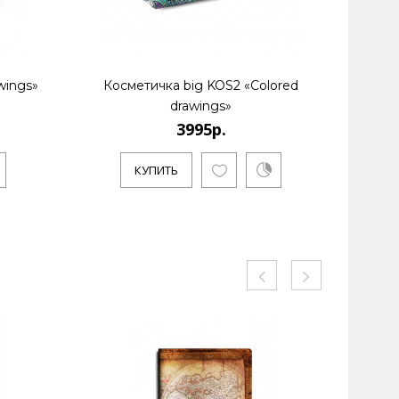
wings»
Косметичка big KOS2 «Colored
Кошелек
drawings»
3995р.
КУПИТЬ