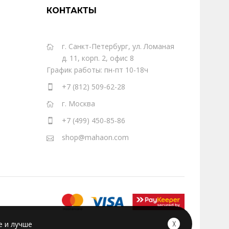
КОНТАКТЫ
г. Санкт-Петербург, ул. Ломаная
д. 11, корп. 2, офис 8
График работы: пн-пт 10-18ч
+7 (812) 509-62-28
г. Москва
+7 (499) 450-85-86
shop@mahaon.com
е и лучше
╳