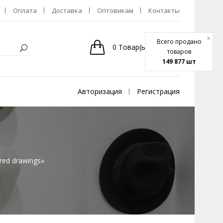
Оплата
Доставка
Оптовикам
Контакты
x
Всего продано
0
Товар(ы)
-
0р.
товаров
149 877 шт
Авторизация
Регистрация
red drawings»