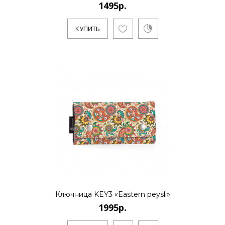
1495р.
КУПИТЬ
Ключница KEY3 «Eastern peysli»
1995р.