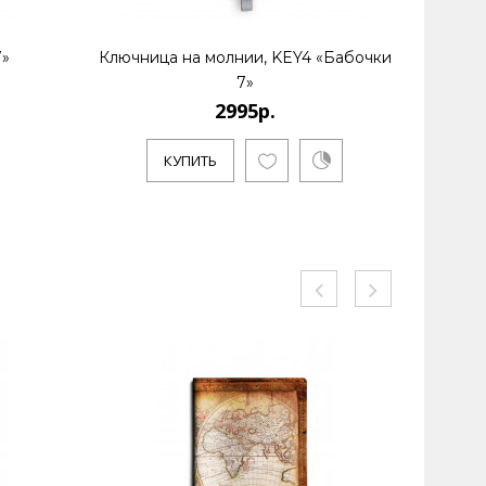
7»
Ключница на молнии, KEY4 «Бабочки
Космети
7»
2995р.
КУПИТЬ