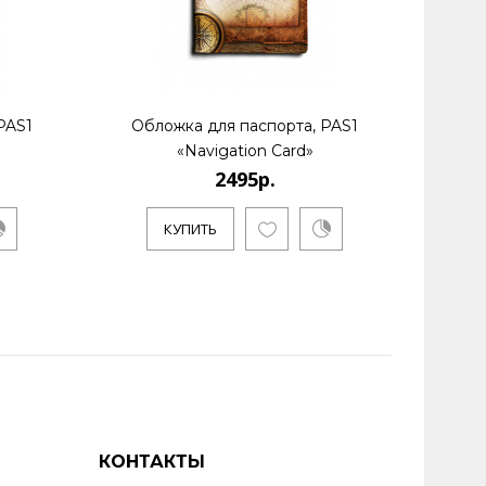
PAS1
Обложка для паспорта, PAS1
Обл
«Navigation Card»
2495р.
КУПИТЬ
КОНТАКТЫ