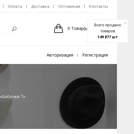
Оплата
Доставка
Оптовикам
Контакты
x
Всего продано
0
Товар(ы)
-
0р.
товаров
149 877 шт
Авторизация
Регистрация
«Бабочки 7»