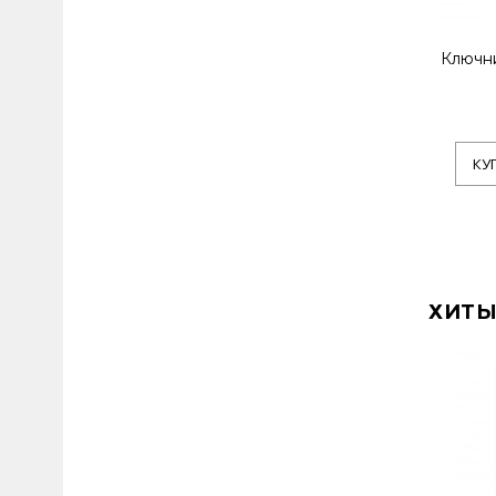
Ключни
КУ
ХИТЫ