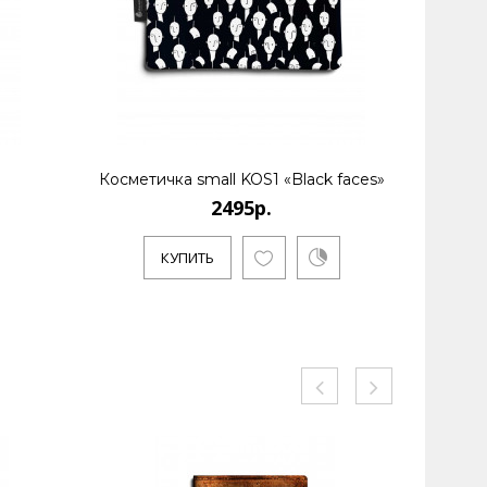
Косметичка small KOS1 «Black faces»
Космети
2495р.
КУПИТЬ
КУ