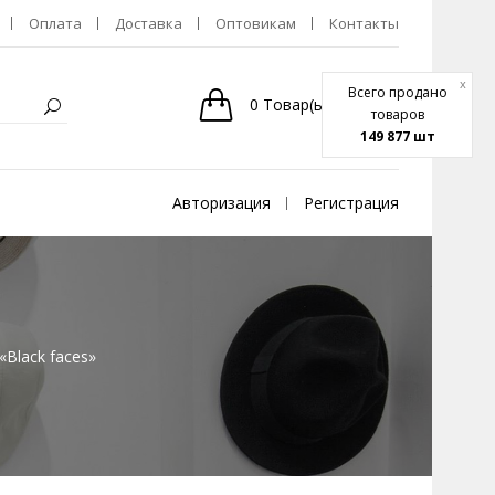
Оплата
Доставка
Оптовикам
Контакты
x
Всего продано
0
Товар(ы)
-
0р.
товаров
149 877 шт
Авторизация
Регистрация
«Black faces»