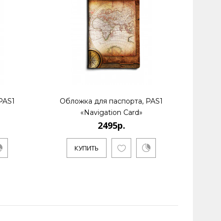
PAS1
Обложка для паспорта, PAS1
Обл
«Navigation Card»
2495р.
КУПИТЬ