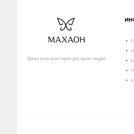
ИН
О
И
Яркая кожгалантерея для ярких людей
F
П
К