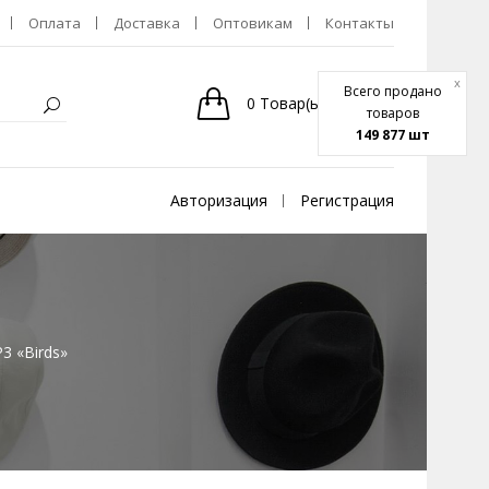
Оплата
Доставка
Оптовикам
Контакты
x
Всего продано
0
Товар(ы)
-
0р.
товаров
149 877 шт
Авторизация
Регистрация
3 «Birds»