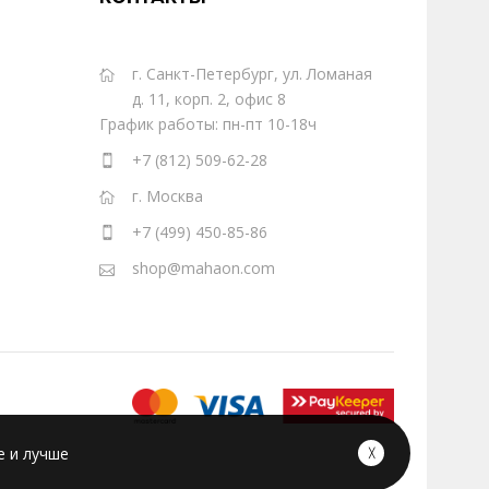
г. Санкт-Петербург, ул. Ломаная
д. 11, корп. 2, офис 8
График работы: пн-пт 10-18ч
+7 (812) 509-62-28
г. Москва
+7 (499) 450-85-86
shop@mahaon.com
е и лучше
╳