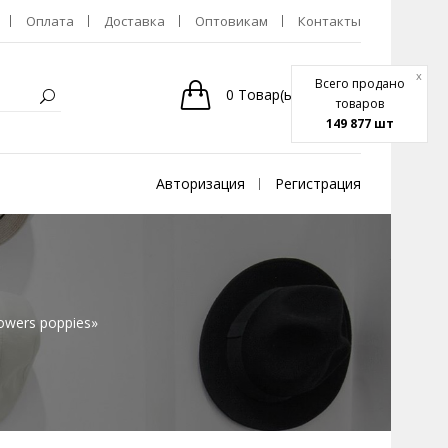
Оплата
Доставка
Оптовикам
Контакты
x
Всего продано
0
Товар(ы)
-
0р.
товаров
149 877 шт
Авторизация
Регистрация
owers poppies»