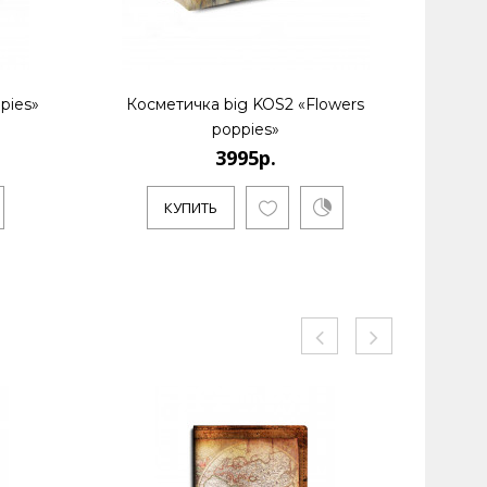
pies»
Косметичка big KOS2 «Flowers
Кошелек
poppies»
3995р.
К
КУПИТЬ