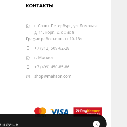
КОНТАКТЫ
г. Санкт-Петербург, ул. Ломаная
д. 11, корп. 2, офис 8
График работы: пн-пт 10-18ч
+7 (812) 509-62-28
г. Москва
+7 (499) 450-85-86
shop@mahaon.com
е и лучше
╳