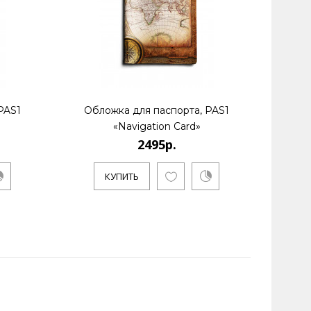
PAS1
Обложка для паспорта, PAS1
Обл
«Navigation Card»
2495р.
КУПИТЬ