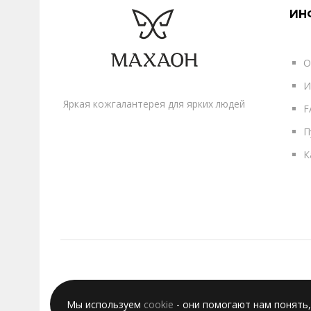
ИН
О
И
Яркая кожгалантерея для ярких людей
F
П
К
Мы используем
cookie
- они помогают нам понять,