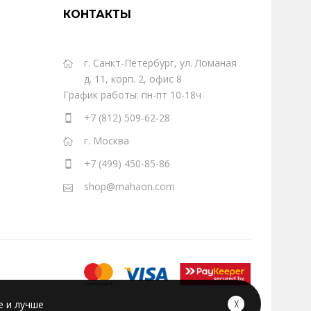
КОНТАКТЫ
г. Санкт-Петербург, ул. Ломаная
д. 11, корп. 2, офис 8
График работы: пн-пт 10-18ч
+7 (812) 509-62-28
г. Москва
+7 (499) 450-85-86
shop@mahaon.com
е и лучше
╳