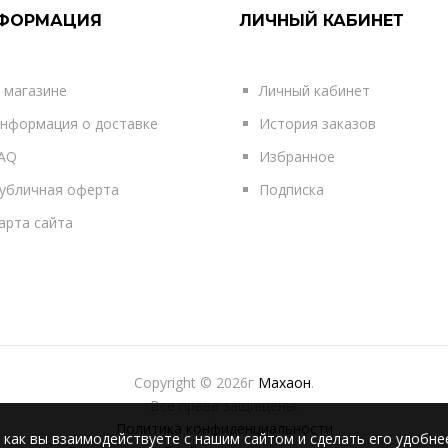
ФОРМАЦИЯ
ЛИЧНЫЙ КАБИНЕТ
 магазине
Личный кабинет
нформация о доставке
История заказов
AQ
Избранное
убличная оферта
Подписка
арта сайта
Copyright © 2026г
Махаон
.
Все права защищены.
Политика конфиденциальности
 как вы взаимодействуете с нашим сайтом и сделать его удобне