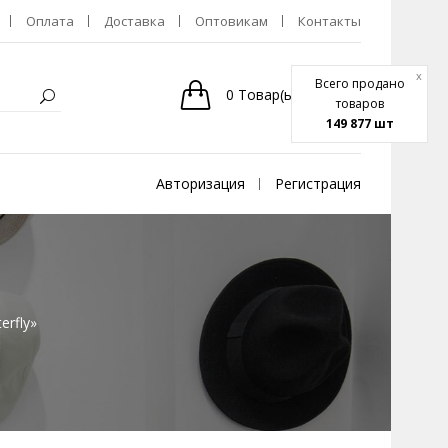
Оплата
Доставка
Оптовикам
Контакты
x
Всего продано
0
Товар(ы)
-
0р.
товаров
149 877 шт
Авторизация
Регистрация
erfly»