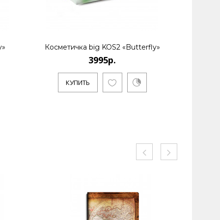
y»
Косметичка big KOS2 «Butterfly»
Обложк
3995р.
КУПИТЬ