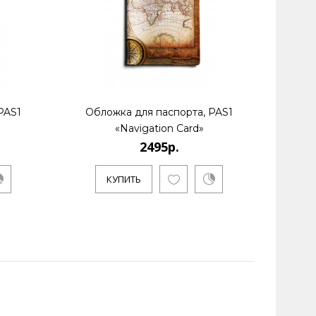
PAS1
Обложка для паспорта, PAS1
Обл
«Navigation Card»
2495р.
КУПИТЬ