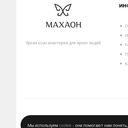
ИН
О
И
Яркая кожгалантерея для ярких людей
F
П
К
Мы используем
cookie
- они помогают нам понять,