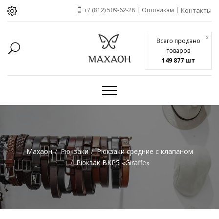
+7 (812) 509-62-28
Оптовикам
Контакты
x
Всего продано
товаров
149 877 шт
Махаон
Рюкзаки
Рюкзаки средние с клапаном
Рюкзак BKP5 «Giraffe»