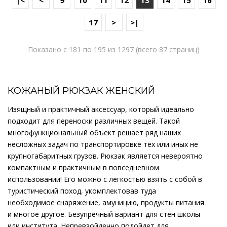
|<
<
9
10
11
12
13
14
15
16
17
>
>|
Показано с 181 по 195 из 1297 (всего 87 страниц)
КОЖАНЫЙ РЮКЗАК ЖЕНСКИЙ
Изящный и практичный аксессуар, который идеально
подходит для переноски различных вещей. Такой
многофункциональный объект решает ряд наших
несложных задач по транспортировке тех или иных не
крупногабаритных грузов. Рюкзак является невероятно
компактным и практичным в повседневном
использовании! Его можно с легкостью взять с собой в
туристический поход, укомплектовав туда
необходимое снаряжение, амуницию, продукты питания
и многое другое. Безупречный вариант для стен школы
или института. Непревзойденно подойдет для