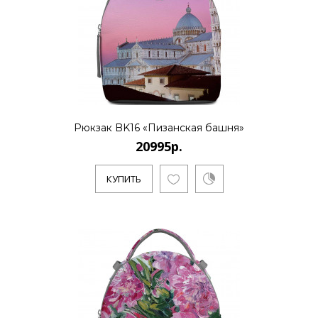
КУПИТЬ
20995р.
Рюкзак BK16 «Пизанская башня»
..
20995р.
КУПИТЬ
КУПИТЬ
20995р.
Художник Дмитрий Кустанович, живет и
работает в Санкт-Петербурге. Является