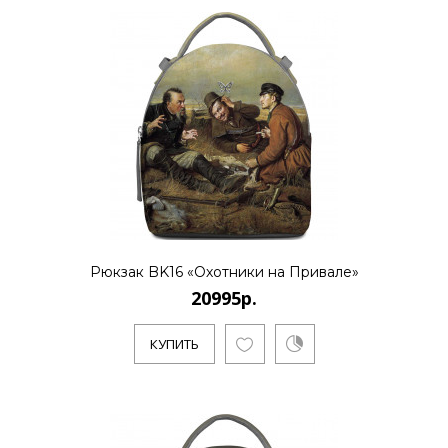
20995р.
..
КУПИТЬ
20995р.
Рюкзак BK16 «Охотники на Привале»
20995р.
Художник Дмитрий Кустанович, живет и
работает в Санкт-Петербурге. Является
КУПИТЬ
основателем нового стиля..
КУПИТЬ