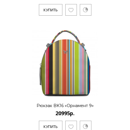
КУПИТЬ
..
КУПИТЬ
20995р.
..
Рюкзак BK16 «Орнамент 9»
КУПИТЬ
20995р.
КУПИТЬ