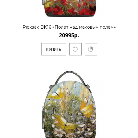
Санкт-Петербургский художник и
бизнесмен Алексей Сергиенко работает
в направлении поп-арт и полит-ар..
Рюкзак BK16 «Полет над маковым полем»
20995р.
КУПИТЬ
КУПИТЬ