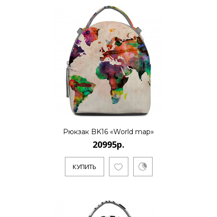
20995р.
..
КУПИТЬ
20995р.
Рюкзак BK16 «World map»
20995р.
..
КУПИТЬ
КУПИТЬ