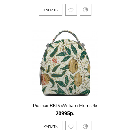
КУПИТЬ
..
КУПИТЬ
20995р.
..
Рюкзак BK16 «William Morris 9»
КУПИТЬ
20995р.
КУПИТЬ