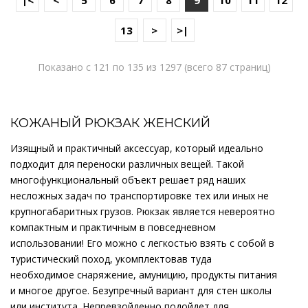
|<
<
5
6
7
8
9
10
11
12
13
>
>|
Показано с 121 по 135 из 1297 (всего 87 страниц)
КОЖАНЫЙ РЮКЗАК ЖЕНСКИЙ
Изящный и практичный аксессуар, который идеально
подходит для переноски различных вещей. Такой
многофункциональный объект решает ряд наших
несложных задач по транспортировке тех или иных не
крупногабаритных грузов. Рюкзак является невероятно
компактным и практичным в повседневном
использовании! Его можно с легкостью взять с собой в
туристический поход, укомплектовав туда
необходимое снаряжение, амуницию, продукты питания
и многое другое. Безупречный вариант для стен школы
или института. Непревзойденно подойдет для