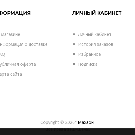
ФОРМАЦИЯ
ЛИЧНЫЙ КАБИНЕТ
 магазине
Личный кабинет
нформация о доставке
История заказов
AQ
Избранное
убличная оферта
Подписка
арта сайта
Copyright © 2026г
Махаон
.
Все права защищены.