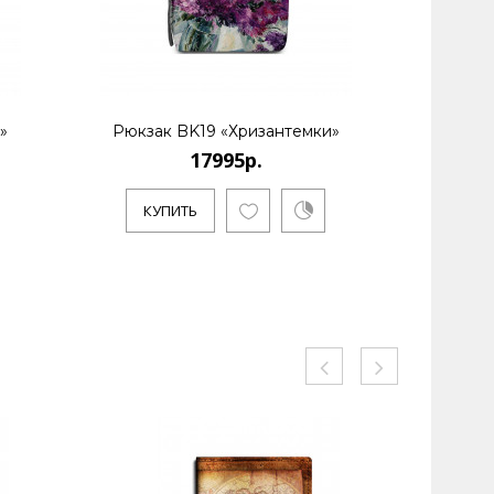
»
Рюкзак BK19 «Хризантемки»
Рюкза
17995р.
КУПИТЬ
КУ