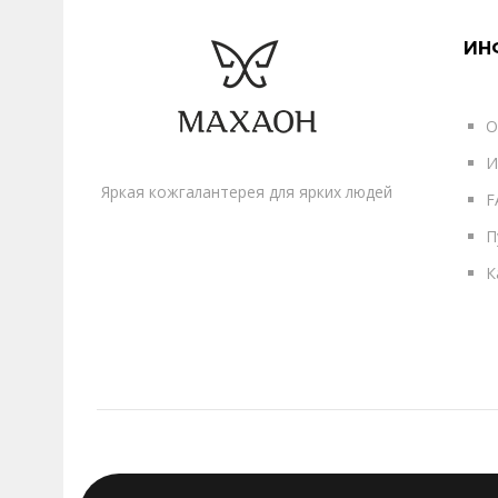
ИН
О
И
Яркая кожгалантерея для ярких людей
F
П
К