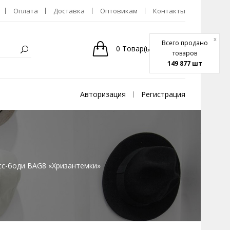
Оплата
Доставка
Оптовикам
Контакты
x
Всего продано
0
Товар(ы)
-
0р.
товаров
149 877 шт
Авторизация
Регистрация
сс-боди BAG8 «Хризантемки»