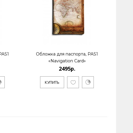
PAS1
Обложка для паспорта, PAS1
Обл
«Navigation Card»
2495р.
КУПИТЬ