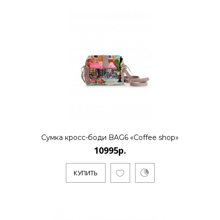
10995р.
..
КУПИТЬ
10995р.
Сумка кросс-боди BAG6 «Coffee shop»
10995р.
..
КУПИТЬ
КУПИТЬ