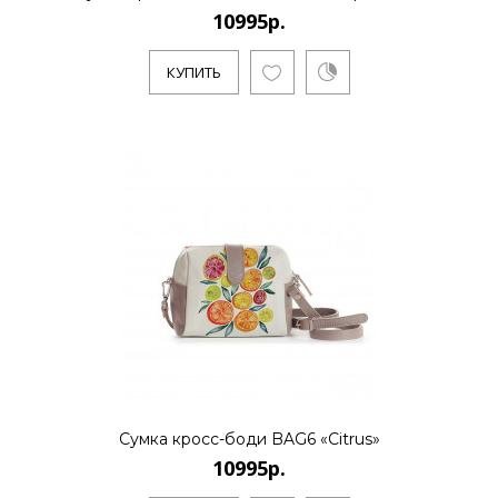
10995р.
10995р.
КУПИТЬ
..
КУПИТЬ
10995р.
..
Сумка кросс-боди BAG6 «Citrus»
КУПИТЬ
10995р.