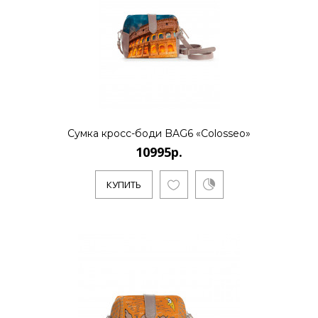
10995р.
..
Сумка кросс-боди BAG6 «Colosseo»
10995р.
КУПИТЬ
КУПИТЬ
10995р.
..
КУПИТЬ