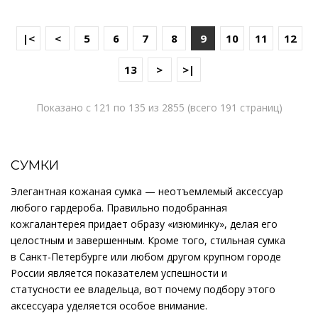
|<
<
5
6
7
8
9
10
11
12
13
>
>|
Показано с 121 по 135 из 2855 (всего 191 страниц)
СУМКИ
Элегантная кожаная сумка — неотъемлемый аксессуар
любого гардероба. Правильно подобранная
кожгалантерея придает образу «изюминку», делая его
целостным и завершенным. Кроме того, стильная сумка
в Санкт-Петербурге или любом другом крупном городе
России является показателем успешности и
статусности ее владельца, вот почему подбору этого
аксессуара уделяется особое внимание.