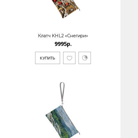
Клатч KHL2 «Снегири»
9995р.
КУПИТЬ
 и бизнесмен Алексей Сергиенко работает в
р..