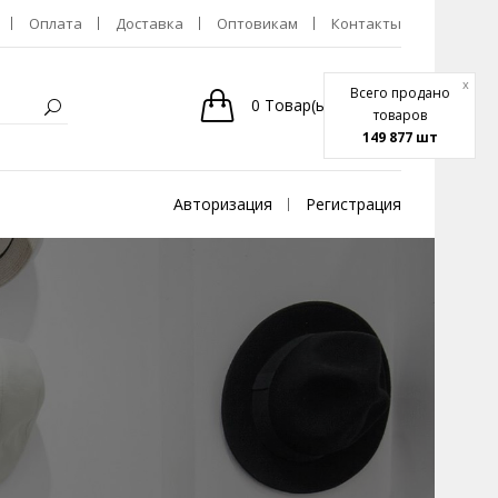
Оплата
Доставка
Оптовикам
Контакты
x
Всего продано
0
Товар(ы)
-
0р.
товаров
149 877 шт
Авторизация
Регистрация