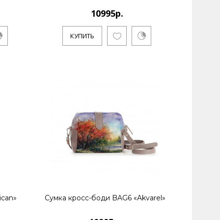
10995р.
КУПИТЬ
 живет и работает в Санкт-Петербурге. Является
ican»
Сумка кросс-боди BAG6 «Akvarel»