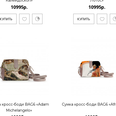
Калейдоскоп»
Лотос»
КУПИТЬ
10995р.
10995р.
КУПИТЬ
КУПИТЬ
9995р.
Художник Дмитрий Кустанович,
основателем нового стиля..
КУПИТЬ
9995р.
а кросс-боди BAG6 «Adam
Сумка кросс-боди BAG6 «Afr
Michelangelo»