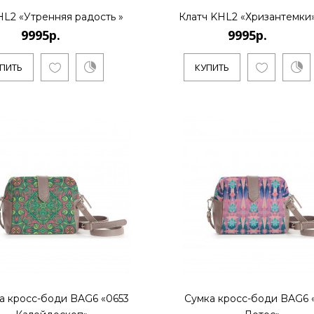
HL2 «Утренняя радость »
Клатч KHL2 «Хризантемки
9995р.
9995р.
9995р.
ПИТЬ
КУПИТЬ
Художник Дмитрий Кустанович,
основателем нового стиля..
КУПИТЬ
9995р.
..
а кросс-боди BAG6 «0653
Сумка кросс-боди BAG6 