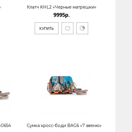
»
Клатч KHL2 «Черные матрешки»
9995р.
КУПИТЬ
 живет и работает в Санкт-Петербурге. Является
«0654
Сумка кросс-боди BAG6 «7 авеню»