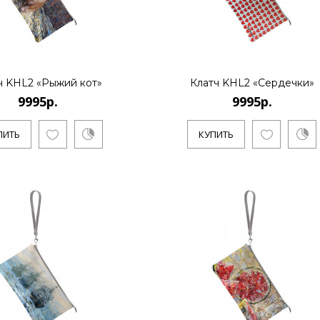
КУПИТЬ
ч KHL2 «Рыжий кот»
Клатч KHL2 «Сердечки»
9995р.
9995р.
9995р.
ПИТЬ
КУПИТЬ
Санкт-Петербургский художник
направлении поп-арт и полит-а
КУПИТЬ
9995р.