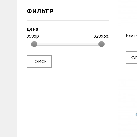
ФИЛЬТР
Цена
Клат
9995
р.
32995
р.
КУ
ПОИСК