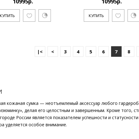
10995р.
10995р.
..
КУПИТЬ
КУПИТЬ
КУПИТЬ
|<
<
3
4
5
6
7
8
9995р.
Санкт-Петербургский художник
И
направлении поп-арт и полит-а
ная кожаная сумка — неотъемлемый аксессуар любого гардероб
изюминку», делая его целостным и завершенным. Кроме того, с
городе России является показателем успешности и статусности
КУПИТЬ
ра уделяется особое внимание.