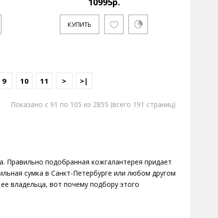
10995р.
КУПИТЬ
9
10
11
>
>|
Показано с 91 по 105 из 2855 (всего 191 страниц)
 и бизнесмен Алексей Сергиенко работает в
р..
а. Правильно подобранная кожгалантерея придает
тильная сумка в Санкт-Петербурге или любом другом
 ее владельца, вот почему подбору этого