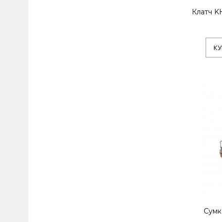
Клатч K
КУ
Сумк