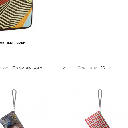
еловые сумки
вка:
Показать:
9995р.
Художник Дмитрий Кустанович,
основателем нового стиля..