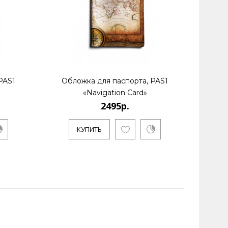
PAS1
Обложка для паспорта, PAS1
Обл
«Navigation Card»
2495р.
КУПИТЬ