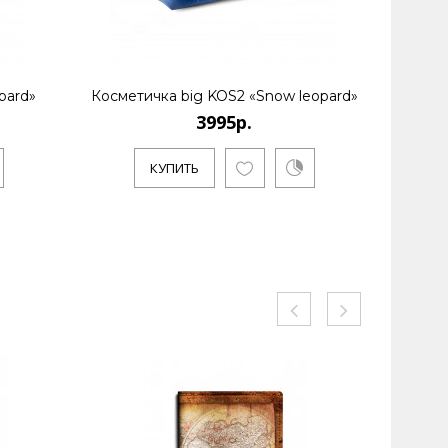
pard»
Косметичка big KOS2 «Snow leopard»
Портмон
3995р.
КУПИТЬ
КУ