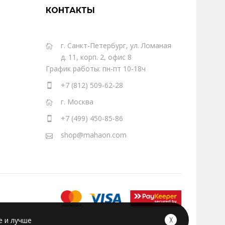
КОНТАКТЫ
г. Санкт-Петербург, ул. Ломаная
д. 11, корп. 2, офис 8
График работы: пн-пт 10-18ч
+7 (812) 509-62-28
г. Москва
+7 (499) 450-85-86
shop@mahaon.com
е и лучше
╳