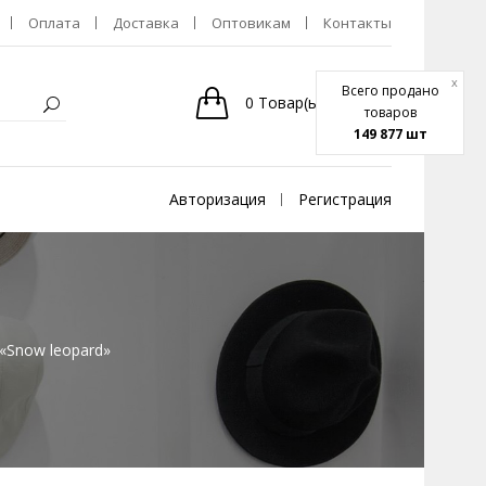
Оплата
Доставка
Оптовикам
Контакты
x
Всего продано
0
Товар(ы)
-
0р.
товаров
149 877 шт
Авторизация
Регистрация
«Snow leopard»