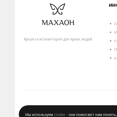
ИН
О
И
Яркая кожгалантерея для ярких людей
F
П
К
Мы используем
cookie
- они помогают нам понять,