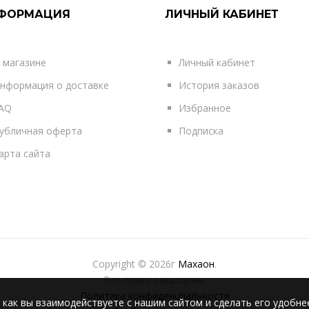
ФОРМАЦИЯ
ЛИЧНЫЙ КАБИНЕТ
 магазине
Личный кабинет
нформация о доставке
История заказов
AQ
Избранное
убличная оферта
Подписка
арта сайта
Copyright © 2026г
Махаон
.
Все права защищены.
Политика конфиденциальности
 как вы взаимодействуете с нашим сайтом и сделать его удобне