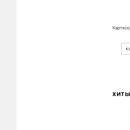
Картхол
К
ХИТЫ