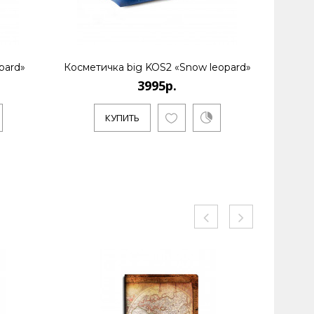
pard»
Косметичка big KOS2 «Snow leopard»
Портмон
3995р.
КУПИТЬ
КУ