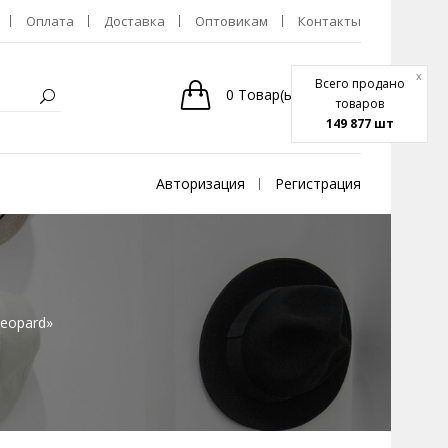
Оплата
Доставка
Оптовикам
Контакты
x
Всего продано
0
Товар(ы)
-
0р.
товаров
149 877 шт
Авторизация
Регистрация
leopard»