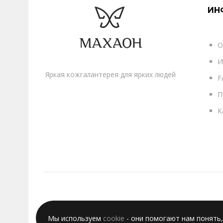
ИН
О
И
Яркая кожгалантерея для ярких людей
F
П
К
Мы используем
cookie
- они помогают нам понять,