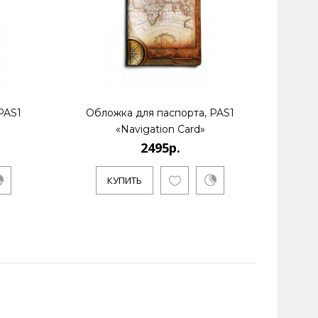
PAS1
Обложка для паспорта, PAS1
Обл
«Navigation Card»
2495р.
КУПИТЬ