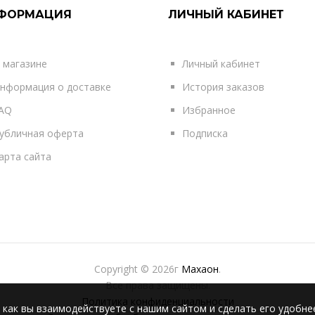
ФОРМАЦИЯ
ЛИЧНЫЙ КАБИНЕТ
 магазине
Личный кабинет
нформация о доставке
История заказов
AQ
Избранное
убличная оферта
Подписка
арта сайта
Copyright © 2026г
Махаон
.
Все права защищены.
Политика конфиденциальности
 как вы взаимодействуете с нашим сайтом и сделать его удобне