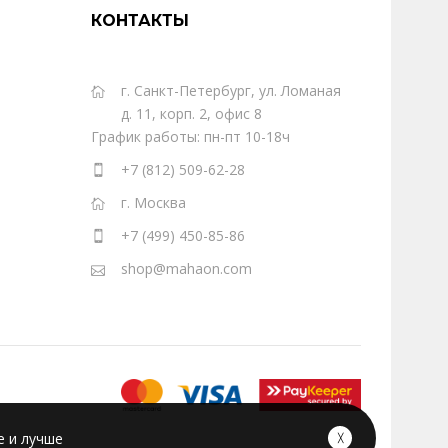
КОНТАКТЫ
г. Санкт-Петербург, ул. Ломаная
д. 11, корп. 2, офис 8
График работы: пн-пт 10-18ч
+7 (812) 509-62-28
г. Москва
+7 (499) 450-85-86
shop@mahaon.com
е и лучше
╳