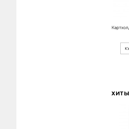
Картхол
К
ХИТЫ