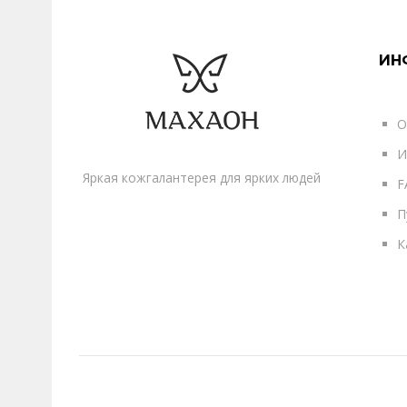
ИН
О
И
Яркая кожгалантерея для ярких людей
F
П
К