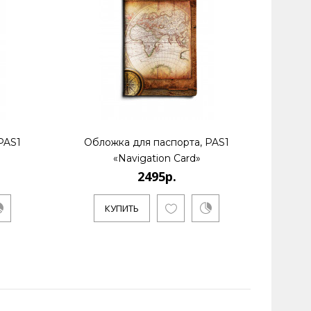
PAS1
Обложка для паспорта, PAS1
Обл
«Navigation Card»
2495р.
КУПИТЬ