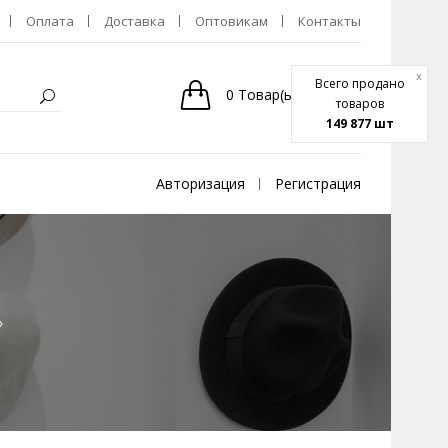
Оплата
Доставка
Оптовикам
Контакты
x
Всего продано
0
Товар(ы)
-
0р.
товаров
149 877 шт
Авторизация
Регистрация
»