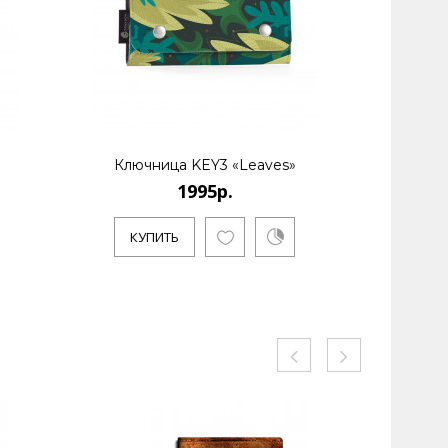
Ключница KEY3 «Leaves»
Космети
1995р.
КУПИТЬ
К