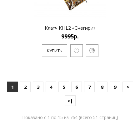
Клатч KHL2 «Снегири»
9995р.
КУПИТЬ
1
2
3
4
5
6
7
8
9
>
>|
Показано с 1 по 15 из 764 (всего 51 страниц)