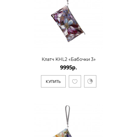
Клатч KHL2 «Бабочки 6»
9995р.
Художник Дмитрий Кустанович, живет и
работает в Санкт-Петербурге. Является
основателем нового стиля..
Клатч KHL2 «Бабочки 3»
9995р.
КУПИТЬ
КУПИТЬ
Клатч KHL2 «Бабочки и
цветы»
9995р.
Художник Дмитрий Кустанович, живет и