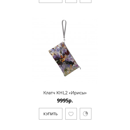
КУПИТЬ
Клатч KHL2 «Ранний вечер на
петербургской улице»
9995р.
Художник Дмитрий Кустанович, живет и
работает в Санкт-Петербурге. Является
основателем нового стиля..
Клатч KHL2 «Ирисы»
9995р.
КУПИТЬ
КУПИТЬ