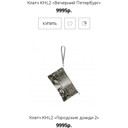
Клатч KHL2 «Вечерний Петербург»
9995р.
КУПИТЬ
КУПИТЬ
Клатч KHL2 «Ирисы»
9995р.
Художник Дмитрий Кустанович, живет и
работает в Санкт-Петербурге. Является
основателем нового стиля..
КУПИТЬ
Клатч KHL2 «Полет над
Клатч KHL2 «Городские дожди 2»
маковым полем»
9995р.