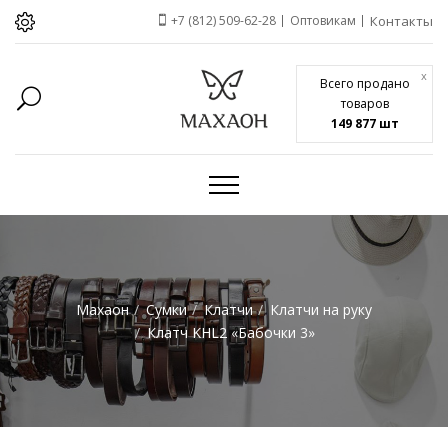
+7 (812) 509-62-28
Оптовикам
Контакты
x
Всего продано
товаров
149 877 шт
Махаон
Сумки
Клатчи
Клатчи на руку
Клатч KHL2 «Бабочки 3»