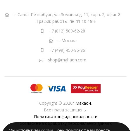
г. Санкт-Петербург, ул. Ломаная д. 11, корп. 2, офис 8
График работы: пн-пт 10-18ч
+7 (812) 509-62-28
г. Москва
+7 (499) 450-85-86
shop@mahaon.com
Copyright © 2026г
Махаон
.
Все права защищены.
Политика конфиденциальности
Согласие на обработку персональных данных
Мы используем
cookie
- они помогают нам понять,