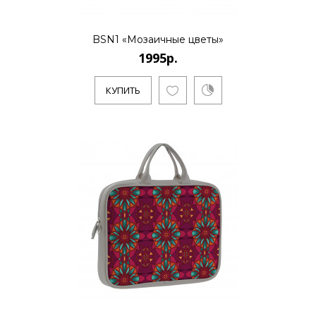
Основноенаправление - созд..
BSN1 «Мозаичные цветы»
1995р.
КУПИТЬ
КУПИТЬ
Деловая сумка PRT1 «Мозаика
2»
18995р.
Evgeniya Naumova - молодой российский
бренд дизайна тканей и аксессуаров.
Основноенаправление - созд..
КУПИТЬ