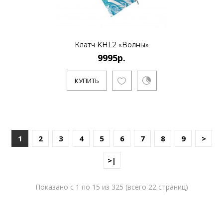
Клатч KHL2 «Волны»
9995р.
КУПИТЬ
1
2
3
4
5
6
7
8
9
>
>|
Показано с 1 по 15 из 325 (всего 22 страниц)