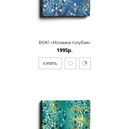
Основноенаправление - созд..
КУПИТЬ
BSN1 «Мозаика голубая»
1995р.
BSN1 «Мозаичные цветы»
1995р.
КУПИТЬ
Evgeniya Naumova - молодой российский
бренд дизайна тканей и аксессуаров.
Основноенаправление - созд..
КУПИТЬ