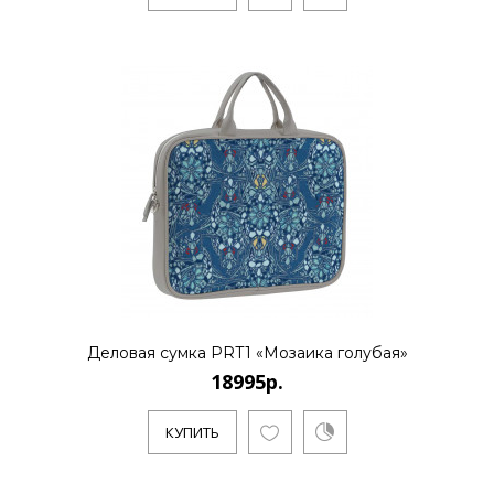
КУПИТЬ
Картхолдер, PR22 «Мозаика
голубая»
2495р.
Evgeniya Naumova - молодой российский
бренд дизайна тканей и аксессуаров.
Основноенаправление - созд..
Деловая сумка PRT1 «Мозаика голубая»
КУПИТЬ
18995р.
КУПИТЬ
Клатч KHL2 «Витраж»
9995р.