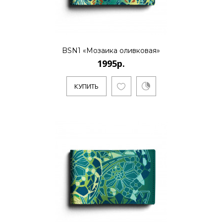
Деловая сумка PRT1 «Витраж»
18995р.
BSN1 «Мозаика оливковая»
Evgeniya Naumova - молодой российский
1995р.
бренд дизайна тканей и аксессуаров.
Основноенаправление - созд..
КУПИТЬ
КУПИТЬ
Деловая сумка PRT1 «Волны»
18995р.
Evgeniya Naumova - молодой российский
бренд дизайна тканей и аксессуаров.