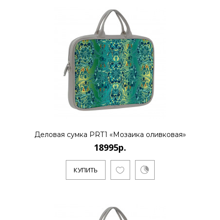
Evgeniya Naumova - молодой российский
бренд дизайна тканей и аксессуаров.
Основноенаправление - созд..
КУПИТЬ
Клатч KHL2 «Волны»
Деловая сумка PRT1 «Мозаика оливковая»
9995р.
18995р.
КУПИТЬ
Evgeniya Naumova - молодой российский
бренд дизайна тканей и аксессуаров.
Основноенаправление - созд..