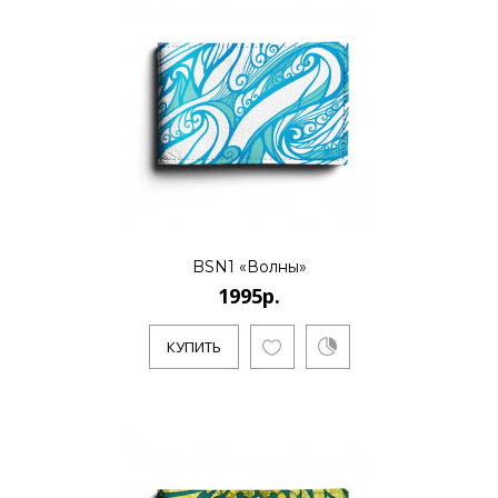
бренд дизайна тканей и аксессуаров.
Основноенаправление - созд..
КУПИТЬ
BSN1 «Мозаика 2»
1995р.
BSN1 «Волны»
1995р.
Evgeniya Naumova - молодой российский
бренд дизайна тканей и аксессуаров.
КУПИТЬ
Основноенаправление - созд..
КУПИТЬ