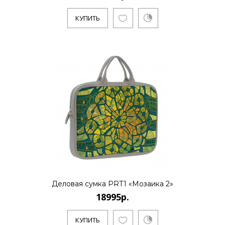
Evgeniya Naumova - молодой российский
КУПИТЬ
бренд дизайна тканей и аксессуаров.
Основноенаправление - созд..
КУПИТЬ
Деловая сумка PRT1
«Мозаичные цветы»
18995р.
Evgeniya Naumova - молодой российский
бренд дизайна тканей и аксессуаров.
Деловая сумка PRT1 «Мозаика 2»
Основноенаправление - созд..
18995р.
КУПИТЬ