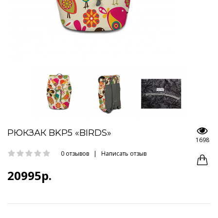
РЮКЗАК BKP5 «BIRDS»
1698
0 отзывов
|
Написать отзыв
20995р.