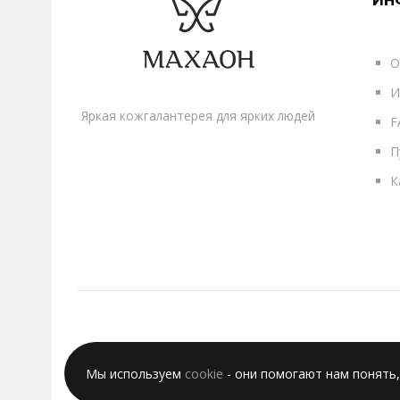
ИН
О
И
Яркая кожгалантерея для ярких людей
F
П
К
Мы используем
cookie
- они помогают нам понять,