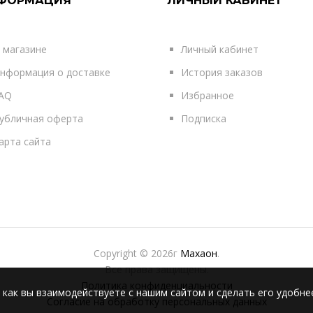
ФОРМАЦИЯ
ЛИЧНЫЙ КАБИНЕТ
 магазине
Личный кабинет
нформация о доставке
История заказов
AQ
Избранное
убличная оферта
Подписка
арта сайта
Copyright © 2026г
Махаон
.
Все права защищены.
Политика конфиденциальности
 как вы взаимодействуете с нашим сайтом и сделать его удобне
Согласие на обработку персональных данных