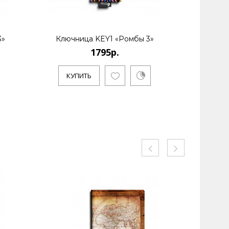
3»
Ключница KEY1 «Ромбы 3»
Ключ
1795р.
КУПИТЬ
КУ