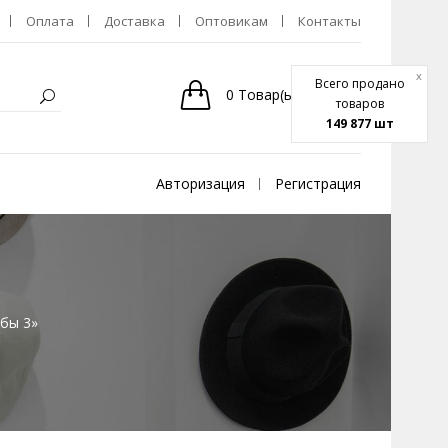
Оплата
Доставка
Оптовикам
Контакты
x
Всего продано
0
Товар(ы)
-
0р.
товаров
149 877 шт
Авторизация
Регистрация
бы 3»