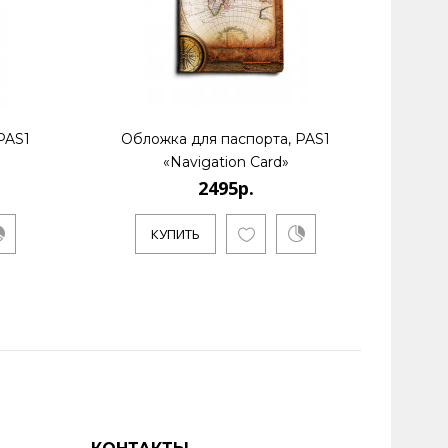
PAS1
Обложка для паспорта, PAS1
Обл
«Navigation Card»
2495р.
КУПИТЬ