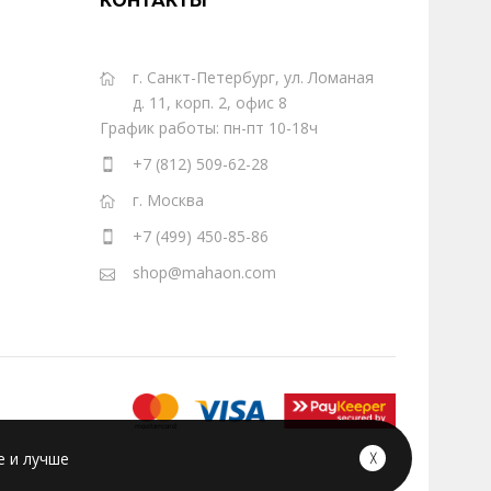
КОНТАКТЫ
г. Санкт-Петербург, ул. Ломаная
д. 11, корп. 2, офис 8
График работы: пн-пт 10-18ч
+7 (812) 509-62-28
г. Москва
+7 (499) 450-85-86
shop@mahaon.com
е и лучше
╳