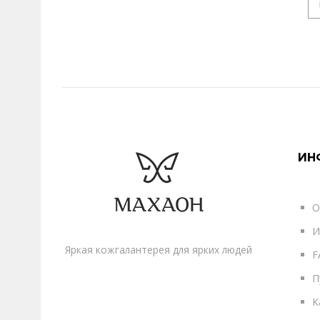
ИН
О
И
Яркая кожгалантерея для ярких людей
F
П
К