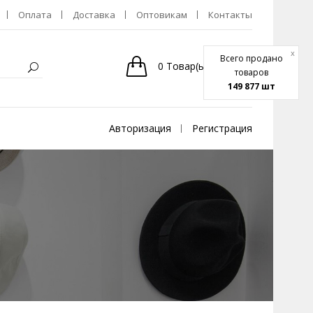
Оплата
Доставка
Оптовикам
Контакты
x
Всего продано
0
Товар(ы)
-
0р.
товаров
149 877 шт
Авторизация
Регистрация