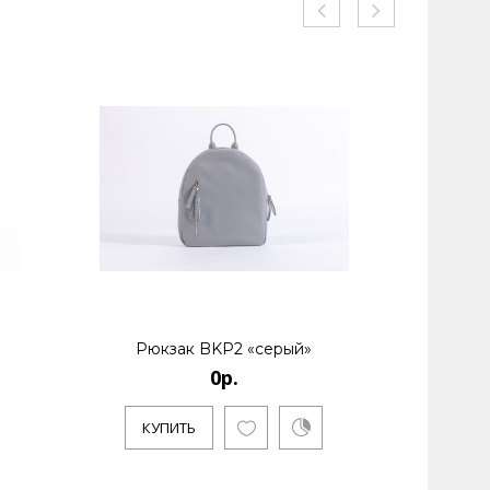
Рюкзак BKP2 «серый»
Сумка к
0р.
КУПИТЬ