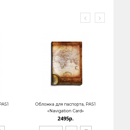
PAS1
Обложка для паспорта, PAS1
Обл
«Navigation Card»
2495р.