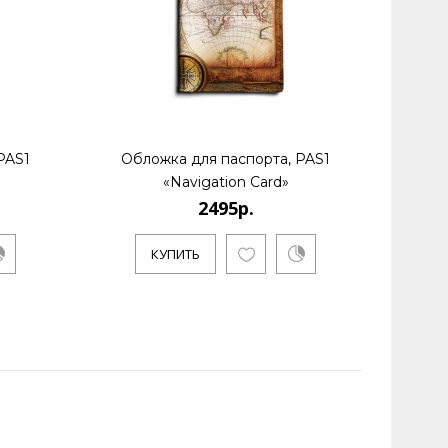
PAS1
Обложка для паспорта, PAS1
Обл
«Navigation Card»
2495р.
КУПИТЬ