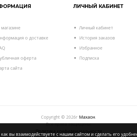
ФОРМАЦИЯ
ЛИЧНЫЙ КАБИНЕТ
 магазине
Личный кабинет
нформация о доставке
История заказов
AQ
Избранное
убличная оферта
Подписка
арта сайта
Copyright © 2026г
Махаон
.
Все права защищены.
Политика конфиденциальности
 как вы взаимодействуете с нашим сайтом и сделать его удобне