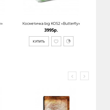
y»
Косметичка big KOS2 «Butterfly»
Обложк
3995р.
КУПИТЬ