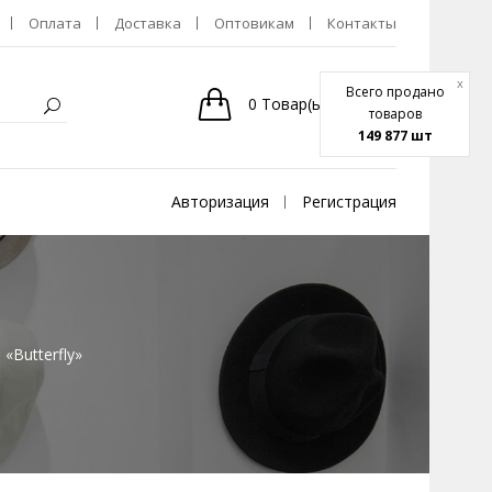
Оплата
Доставка
Оптовикам
Контакты
x
Всего продано
0
Товар(ы)
-
0р.
товаров
149 877 шт
Авторизация
Регистрация
«Butterfly»