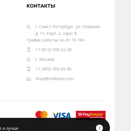
КОНТАКТЫ
г. Санкт-Петербург, ул. Ломаная
д. 11, корп. 2, офис 8
График работы: пн-пт 10-18ч
+7 (812) 509-62-28
г. Москва
+7 (499) 450-85-86
shop@mahaon.com
е и лучше
╳