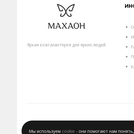
ИН
О
И
Яркая кожгалантерея для ярких людей
F
П
К
Мы используем
cookie
- они помогают нам понять,