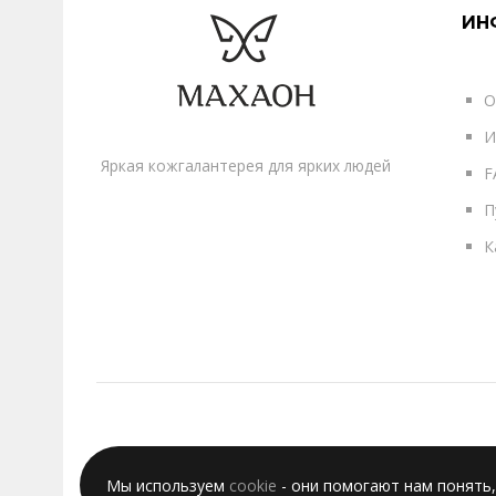
ИН
О
И
Яркая кожгалантерея для ярких людей
F
П
К
Мы используем
cookie
- они помогают нам понять,