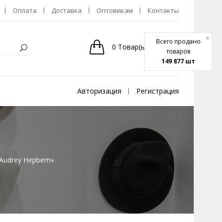
Оплата
Доставка
Оптовикам
Контакты
x
Всего продано
0
Товар(ы)
-
0р.
товаров
149 877 шт
Авторизация
Регистрация
Audrey Hepbern»