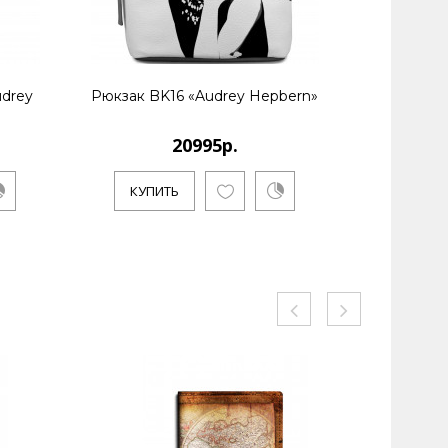
udrey
Рюкзак BK16 «Audrey Hepbern»
Рюкзак
20995р.
КУ
КУПИТЬ