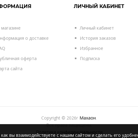
ФОРМАЦИЯ
ЛИЧНЫЙ КАБИНЕТ
 магазине
Личный кабинет
нформация о доставке
История заказов
AQ
Избранное
убличная оферта
Подписка
арта сайта
Copyright © 2026г
Махаон
.
Все права защищены.
Политика конфиденциальности
 как вы взаимодействуете с нашим сайтом и сделать его удобне