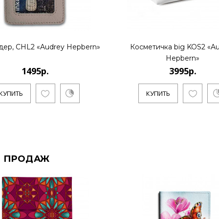
дер, CHL2 «Audrey Hepbern»
Косметичка big KOS2 «A
Hepbern»
1495р.
3995р.
КУПИТЬ
КУПИТЬ
 ПРОДАЖ