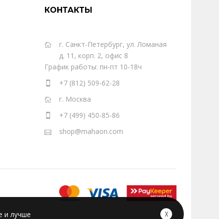
КОНТАКТЫ
г. Санкт-Петербург, ул. Ломаная
д. 11, корп. 2, офис 8
График работы: пн-пт 10-18ч
+7 (812) 509-62-28
г. Москва
+7 (499) 450-85-86
shop@mahaon.com
е и лучше
╳