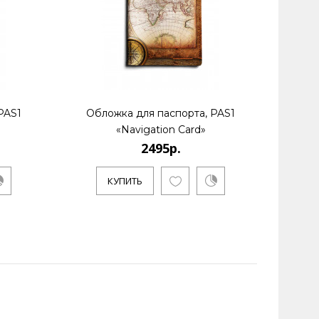
PAS1
Обложка для паспорта, PAS1
Обл
«Navigation Card»
2495р.
КУПИТЬ