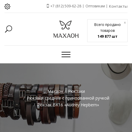
+7 (812) 509-62-28
Оптовикам
Контакты
x
Всего продано
товаров
149 877 шт
Махаон
Рюкзаки
Рюкзаки средние с принтованной ручкой
Рюкзак BK16 «Audrey Hepbern»