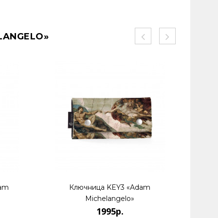
LANGELO»
dam
Ключница KEY3 «Adam
Кос
Michelangelo»
1995р.