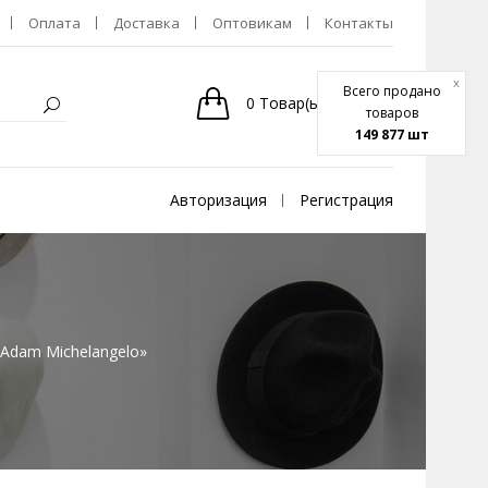
Оплата
Доставка
Оптовикам
Контакты
x
Всего продано
0
Товар(ы)
-
0р.
товаров
149 877 шт
Авторизация
Регистрация
«Adam Michelangelo»