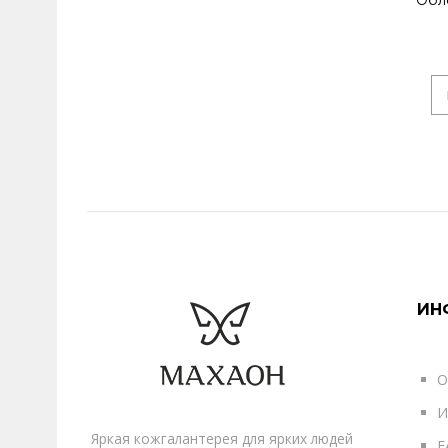
Обл
ИН
О
И
Яркая кожгалантерея для ярких людей
F