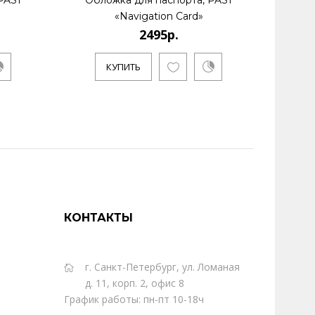
PAS1
Обложка для паспорта, PAS1
Обл
«Navigation Card»
2495р.
КУПИТЬ
КОНТАКТЫ
г. Санкт-Петербург, ул. Ломаная
д. 11, корп. 2, офис 8
График работы: пн-пт 10-18ч