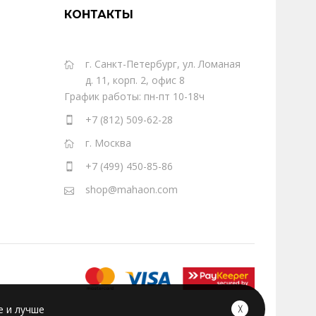
КОНТАКТЫ
г. Санкт-Петербург, ул. Ломаная
д. 11, корп. 2, офис 8
График работы: пн-пт 10-18ч
+7 (812) 509-62-28
г. Москва
+7 (499) 450-85-86
shop@mahaon.com
е и лучше
╳