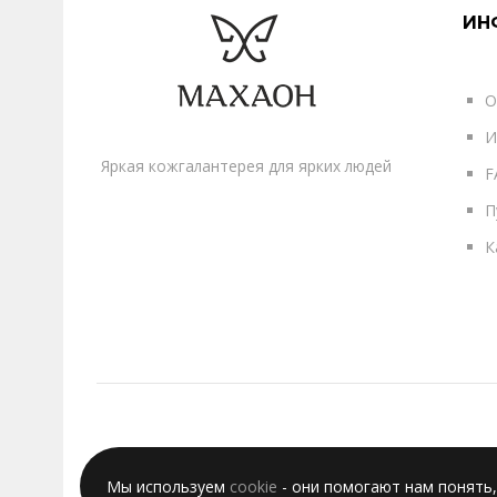
ИН
О
И
Яркая кожгалантерея для ярких людей
F
П
К
Мы используем
cookie
- они помогают нам понять,