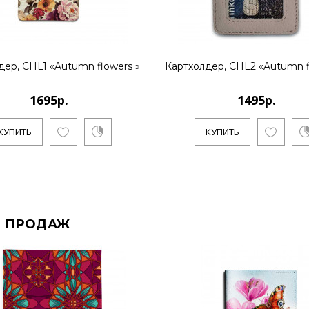
дер, CHL1 «Autumn flowers »
Картхолдер, CHL2 «Autumn f
1695р.
1495р.
КУПИТЬ
КУПИТЬ
 ПРОДАЖ