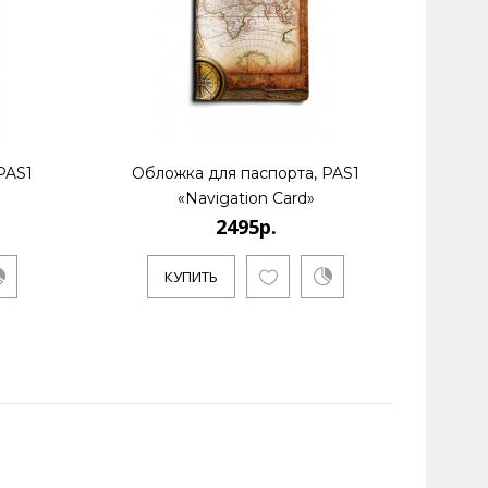
PAS1
Обложка для паспорта, PAS1
Обл
«Navigation Card»
2495р.
КУПИТЬ