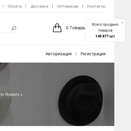
Оплата
Доставка
Оптовикам
Контакты
x
Всего продано
0
Товар(ы)
-
0р.
товаров
149 877 шт
Авторизация
Регистрация
n flowers »