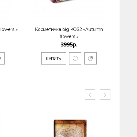
lowers »
Косметичка big KOS2 «Autumn
Кошелек
flowers »
3995р.
К
КУПИТЬ