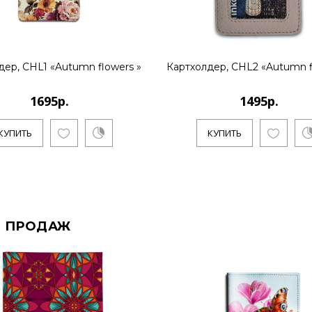
дер, CHL1 «Autumn flowers »
Картхолдер, CHL2 «Autumn f
1695р.
1495р.
КУПИТЬ
КУПИТЬ
 ПРОДАЖ