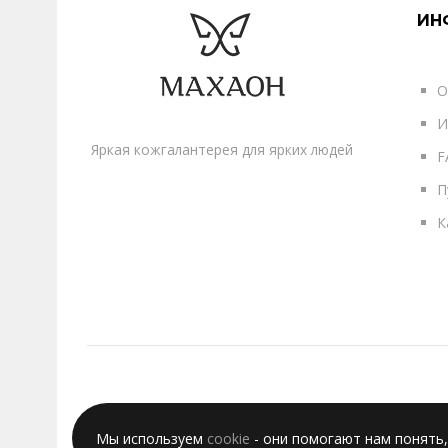
ИН
О
И
Яркая кожгалантерея для ярких людей
F
П
К
Мы используем
cookie
- они помогают нам понять,