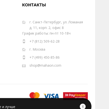
КОНТАКТЫ
г. Санкт-Петербург, ул. Ломаная
д. 11, корп. 2, офис 8
График работы: пн-пт 10-18ч
+7 (812) 509-62-28
г. Москва
+7 (499) 450-85-86
shop@mahaon.com
е и лучше
╳