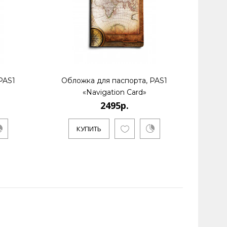
PAS1
Обложка для паспорта, PAS1
Обл
«Navigation Card»
2495р.
КУПИТЬ