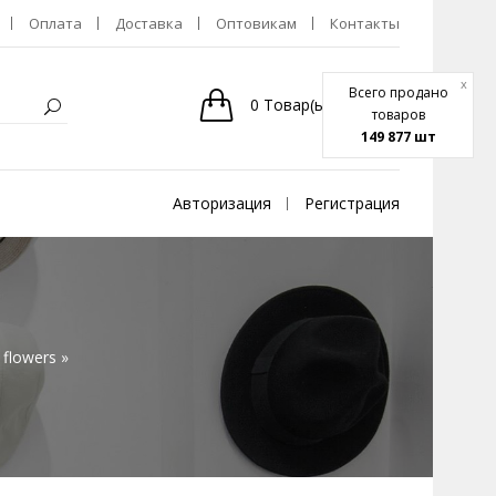
Оплата
Доставка
Оптовикам
Контакты
x
Всего продано
0
Товар(ы)
-
0р.
товаров
149 877 шт
Авторизация
Регистрация
flowers »