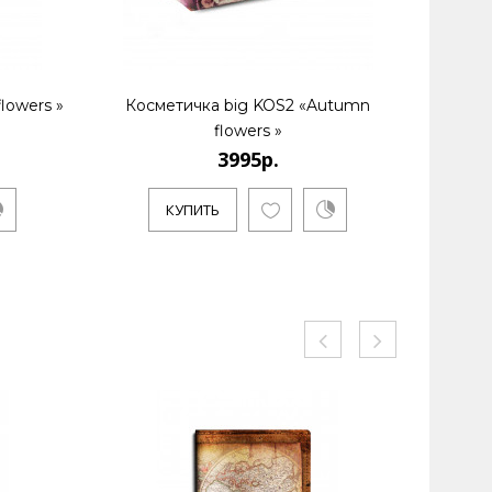
lowers »
Косметичка big KOS2 «Autumn
Кошелек
flowers »
3995р.
К
КУПИТЬ