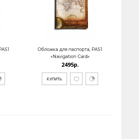
PAS1
Обложка для паспорта, PAS1
Обл
«Navigation Card»
2495р.
КУПИТЬ