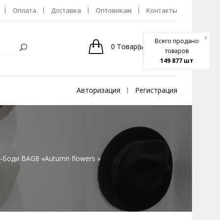
Оплата
Доставка
Оптовикам
Контакты
x
Всего продано
0
Товар(ы)
-
0р.
товаров
149 877 шт
Авторизация
Регистрация
-боди BAG8 «Autumn flowers »