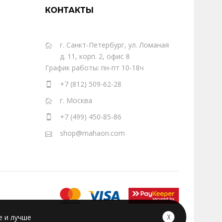
КОНТАКТЫ
г. Санкт-Петербург, ул. Ломаная
д. 11, корп. 2, офис 8
График работы: пн-пт 10-18ч
+7 (812) 509-62-28
г. Москва
+7 (499) 450-85-86
shop@mahaon.com
е и лучше
╳