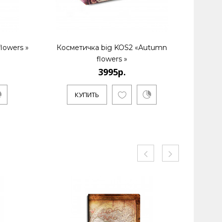
lowers »
Косметичка big KOS2 «Autumn
Кошелек
flowers »
3995р.
К
КУПИТЬ