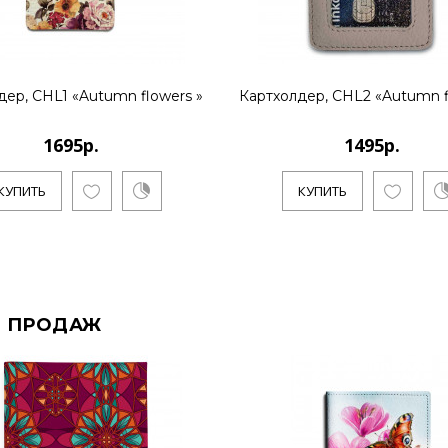
дер, CHL1 «Autumn flowers »
Картхолдер, CHL2 «Autumn f
1695р.
1495р.
КУПИТЬ
КУПИТЬ
 ПРОДАЖ