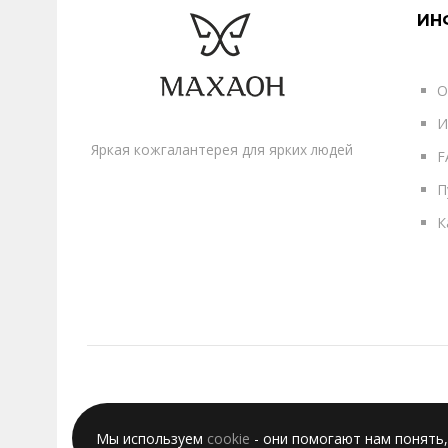
ИН
О
И
Яркая кожгалантерея для ярких людей
F
П
К
Мы используем
cookie
- они помогают нам понять,