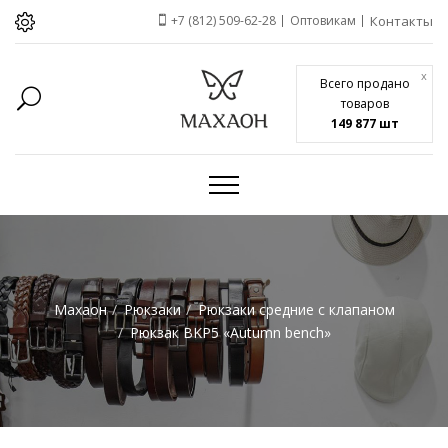
+7 (812) 509-62-28
Оптовикам
Контакты
x
Всего продано
товаров
149 877 шт
Махаон
Рюкзаки
Рюкзаки средние с клапаном
Рюкзак BKP5 «Autumn bench»