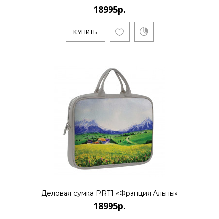
18995р.
18995р.
КУПИТЬ
Санкт-Петербургский художник и
бизнесмен Алексей Сергиенко работает
в направлении поп-арт и полит-ар..
КУПИТЬ
9995р.
..
Деловая сумка PRT1 «Франция Альпы»
18995р.
КУПИТЬ