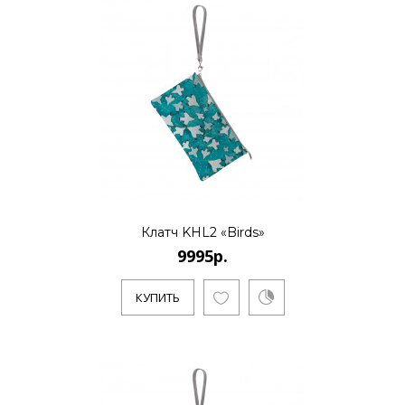
КУПИТЬ
9995р.
..
КУПИТЬ
Клатч KHL2 «Birds»
9995р.
9995р.
КУПИТЬ
..