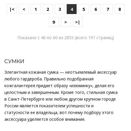
|<
<
1
2
3
4
5
6
7
8
9
>
>|
Показано с 46 по 60 из 2855 (всего 191 страниц)
СУМКИ
Элегантная кожаная сумка — неотъемлемый аксессуар
любого гардероба. Правильно подобранная
кожгалантерея придает образу «изюминку», делая его
целостным и завершенным. Кроме того, стильная сумка
в Санкт-Петербурге или любом другом крупном городе
России является показателем успешности и
статусности ее владельца, вот почему подбору этого
аксессуара уделяется особое внимание.