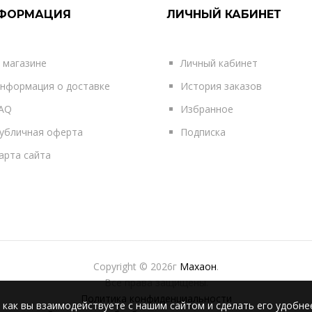
ФОРМАЦИЯ
ЛИЧНЫЙ КАБИНЕТ
 магазине
Личный кабинет
нформация о доставке
История заказов
AQ
Избранное
убличная оферта
Подписка
арта сайта
Copyright © 2026г
Махаон
.
Все права защищены.
Политика конфиденциальности
 как вы взаимодействуете с нашим сайтом и сделать его удобне