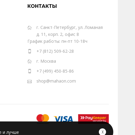
КОНТАКТЫ
г. Санкт-Петербург, ул. Ломаная
д. 11, корп. 2, офис 8
График работы: пн-пт 10-18ч
+7 (812) 509-62-28
г. Москва
+7 (499) 450-85-86
shop@mahaon.com
е и лучше
╳