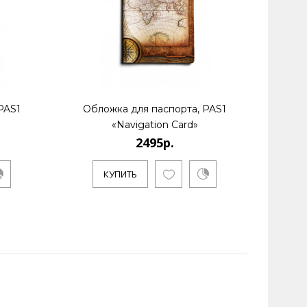
PAS1
Обложка для паспорта, PAS1
Обл
«Navigation Card»
2495р.
КУПИТЬ