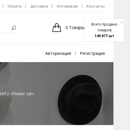
Оплата
Доставка
Оптовикам
Контакты
x
Всего продано
0
Товар(ы)
-
0р.
товаров
149 877 шт
Авторизация
Регистрация
KP2 «Flower cat»