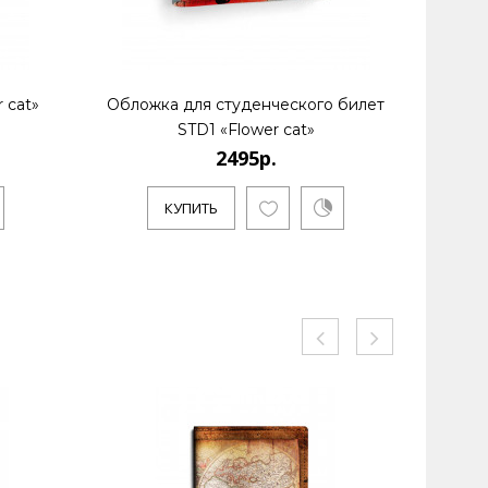
 cat»
Обложка для студенческого билет
Рюкз
STD1 «Flower cat»
2495р.
КУ
КУПИТЬ