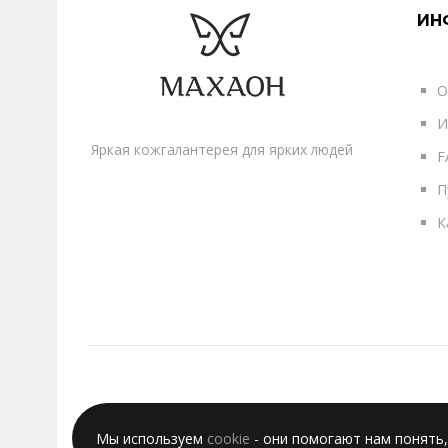
ИН
О
И
Яркая кожгалантерея для ярких людей
F
П
К
Мы используем
cookie
- они помогают нам понять,