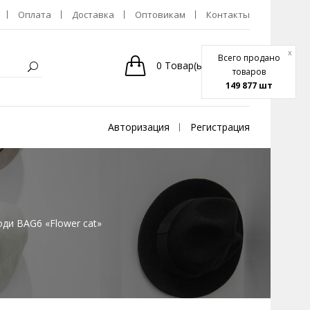
Оплата
Доставка
Оптовикам
Контакты
x
Всего продано
0
Товар(ы)
-
0р.
товаров
149 877 шт
Авторизация
Регистрация
оди BAG6 «Flower cat»