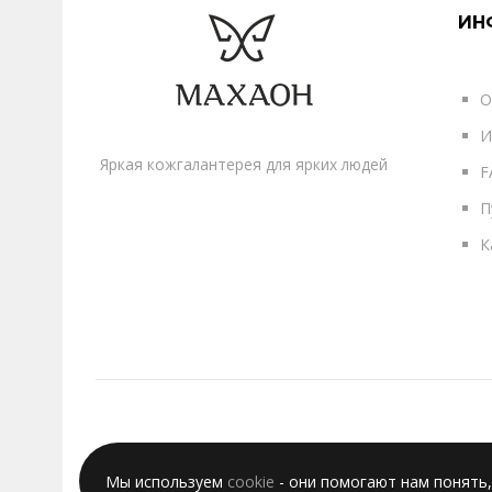
ИН
О
И
Яркая кожгалантерея для ярких людей
F
П
К
Мы используем
cookie
- они помогают нам понять,