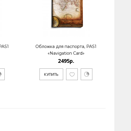
PAS1
Обложка для паспорта, PAS1
Обл
«Navigation Card»
2495р.
КУПИТЬ