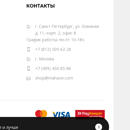
КОНТАКТЫ
г. Санкт-Петербург, ул. Ломаная
д. 11, корп. 2, офис 8
График работы: пн-пт 10-18ч
+7 (812) 509-62-28
г. Москва
+7 (499) 450-85-86
shop@mahaon.com
е и лучше
╳