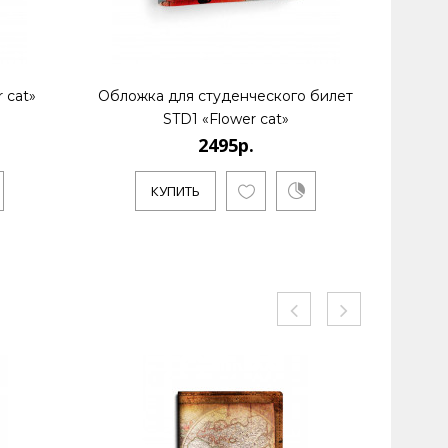
 cat»
Обложка для студенческого билет
Рюкз
STD1 «Flower cat»
2495р.
КУ
КУПИТЬ